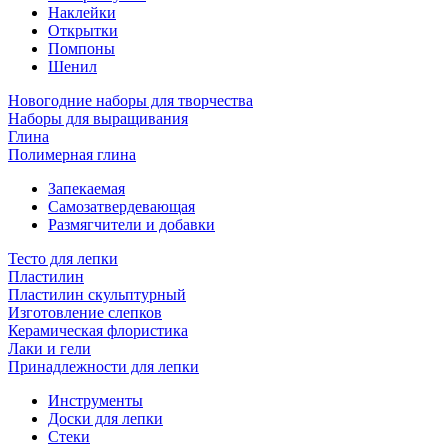
Наклейки
Открытки
Помпоны
Шенил
Новогодние наборы для творчества
Наборы для выращивания
Глина
Полимерная глина
Запекаемая
Самозатвердевающая
Размягчители и добавки
Тесто для лепки
Пластилин
Пластилин скульптурный
Изготовление слепков
Керамическая флористика
Лаки и гели
Принадлежности для лепки
Инструменты
Доски для лепки
Стеки