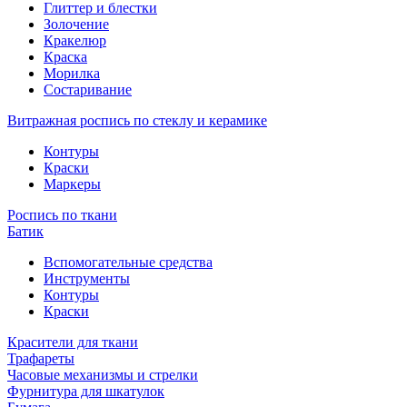
Глиттер и блестки
Золочение
Кракелюр
Краска
Морилка
Состаривание
Витражная роспись по стеклу и керамике
Контуры
Краски
Маркеры
Роспись по ткани
Батик
Вспомогательные средства
Инструменты
Контуры
Краски
Красители для ткани
Трафареты
Часовые механизмы и стрелки
Фурнитура для шкатулок