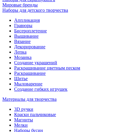
Мировые бренды
Наборы для детского творчества
Аппликация
Гравюры
Бисероплетение
Вышивание
Вязание
Декорирование
Лепка
Мозаика
Создание украшений
Раскрашивание цветным песком
Раскрашивание
Шитье
Мыловарение
Создание гибких игрушек
Материалы для творчества
3D ручки
Краски пальчиковые
Магниты
Мелки
Наборы бусин