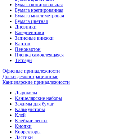
Бумага копировальная
Бумага крепированная
Бумага миллиметровая
Бумага цветная
Дневники
Ежедневники
Записные книжки
Картон
Пенокартон
Пленка самоклеящаяся
Тетради
Офисные принадлежности
Доски демонстрационные
Канцелярские принадлежности
Дыроколы
Канцелярские наборы
Зажимы для бумаг
Калькуляторы
Клей
Клейкие ленты
Кнопки
Корректоры
Ластики