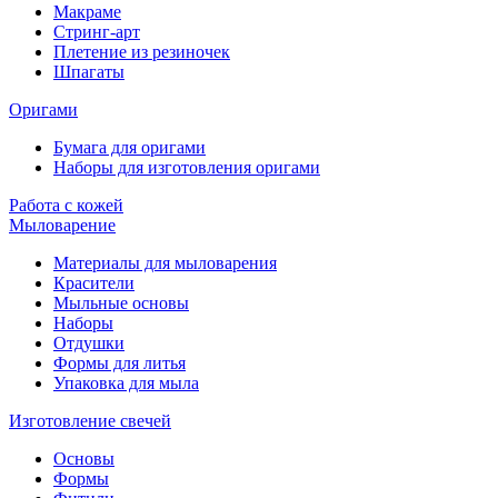
Макраме
Стринг-арт
Плетение из резиночек
Шпагаты
Оригами
Бумага для оригами
Наборы для изготовления оригами
Работа с кожей
Мыловарение
Материалы для мыловарения
Красители
Мыльные основы
Наборы
Отдушки
Формы для литья
Упаковка для мыла
Изготовление свечей
Основы
Формы