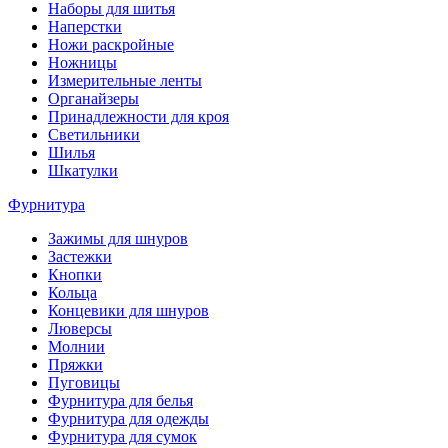
Наборы для шитья
Наперстки
Ножи раскройные
Ножницы
Измерительные ленты
Органайзеры
Принадлежности для кроя
Светильники
Шилья
Шкатулки
Фурнитура
Зажимы для шнуров
Застежки
Кнопки
Кольца
Концевики для шнуров
Люверсы
Молнии
Пряжки
Пуговицы
Фурнитура для белья
Фурнитура для одежды
Фурнитура для сумок