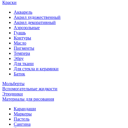
Краски
Акварель
Акрил художественный
Акрил декоративный
Аэрозольные
Гуашь
Контуры
Масло
Пигменты
Темпера
Эбру
Для ткани
Для стекла и керамики
Батик
Мольберты
Вспомогательные жидкости
Этюдники
Материалы для рисования
Карандаши
Маркеры
Пастель
Сангина