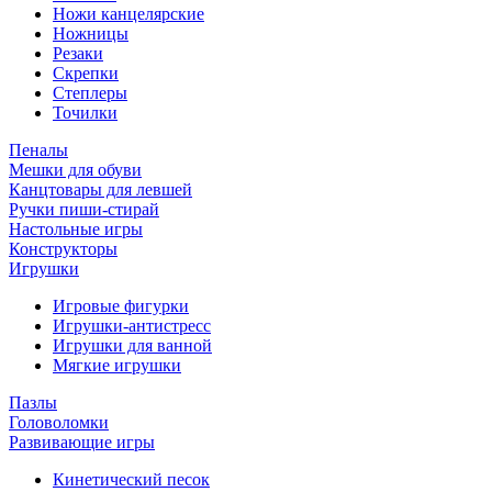
Ножи канцелярские
Ножницы
Резаки
Скрепки
Степлеры
Точилки
Пеналы
Мешки для обуви
Канцтовары для левшей
Ручки пиши-стирай
Настольные игры
Конструкторы
Игрушки
Игровые фигурки
Игрушки-антистресс
Игрушки для ванной
Мягкие игрушки
Пазлы
Головоломки
Развивающие игры
Кинетический песок