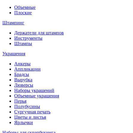
Объемные
Плоские
Штампинг
Держатели для штампов
Инструменты
Штампы
Украшения
Анкеры
Аппликации
Брадсы
Вырубка
Люверсы
Наборы украшений
Объемные украшения
Перья
Полубусины
Сургучная печать
Цветы и листья
Ярлычки
Наборы для скрапбукинга