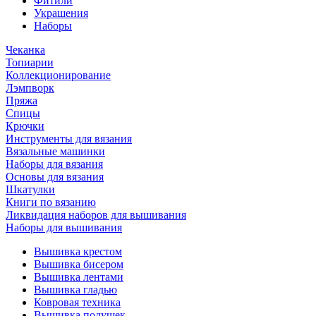
Фитили
Украшения
Наборы
Чеканка
Топиарии
Коллекционирование
Лэмпворк
Пряжа
Спицы
Крючки
Инструменты для вязания
Вязальные машинки
Наборы для вязания
Основы для вязания
Шкатулки
Книги по вязанию
Ликвидация наборов для вышивания
Наборы для вышивания
Вышивка крестом
Вышивка бисером
Вышивка лентами
Вышивка гладью
Ковровая техника
Вышивка подушек