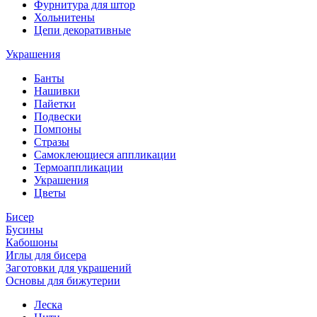
Фурнитура для штор
Хольнитены
Цепи декоративные
Украшения
Банты
Нашивки
Пайетки
Подвески
Помпоны
Стразы
Самоклеющиеся аппликации
Термоаппликации
Украшения
Цветы
Бисер
Бусины
Кабошоны
Иглы для бисера
Заготовки для украшений
Основы для бижутерии
Леска