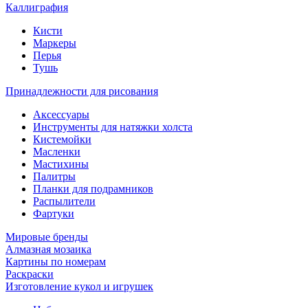
Каллиграфия
Кисти
Маркеры
Перья
Тушь
Принадлежности для рисования
Аксессуары
Инструменты для натяжки холста
Кистемойки
Масленки
Мастихины
Палитры
Планки для подрамников
Распылители
Фартуки
Мировые бренды
Алмазная мозаика
Картины по номерам
Раскраски
Изготовление кукол и игрушек