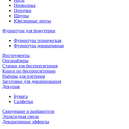
Нити
Проволока
Цепочки
Шнуры
Ювелирные ленты
Фурнитура для бижутерии
Фурнитура техническая
Фурнитура декоративная
Инструменты
Органайзеры
Станки для бисероплетения
Книги по бисероплетению
Наборы для плетения
Заготовки для декорирования
Декупаж
Бумага
Салфетки
Связующие и разбавители
Эпоксидная смола
Декоративные эффекты