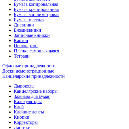
Бумага копировальная
Бумага крепированная
Бумага миллиметровая
Бумага цветная
Дневники
Ежедневники
Записные книжки
Картон
Пенокартон
Пленка самоклеящаяся
Тетради
Офисные принадлежности
Доски демонстрационные
Канцелярские принадлежности
Дыроколы
Канцелярские наборы
Зажимы для бумаг
Калькуляторы
Клей
Клейкие ленты
Кнопки
Корректоры
Ластики