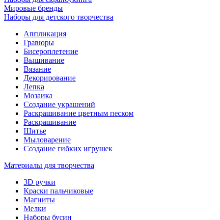
Мировые бренды
Наборы для детского творчества
Аппликация
Гравюры
Бисероплетение
Вышивание
Вязание
Декорирование
Лепка
Мозаика
Создание украшений
Раскрашивание цветным песком
Раскрашивание
Шитье
Мыловарение
Создание гибких игрушек
Материалы для творчества
3D ручки
Краски пальчиковые
Магниты
Мелки
Наборы бусин