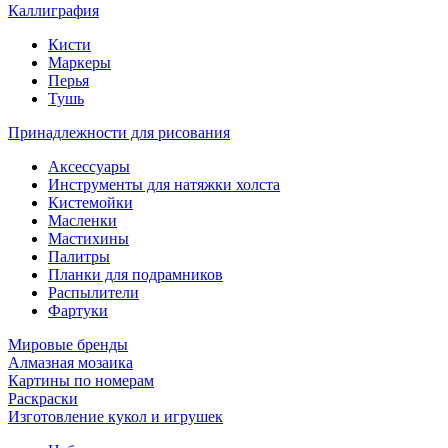
Каллиграфия
Кисти
Маркеры
Перья
Тушь
Принадлежности для рисования
Аксессуары
Инструменты для натяжки холста
Кистемойки
Масленки
Мастихины
Палитры
Планки для подрамников
Распылители
Фартуки
Мировые бренды
Алмазная мозаика
Картины по номерам
Раскраски
Изготовление кукол и игрушек