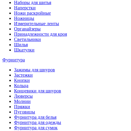
Наборы для шитья
Наперстки
Ножи раскройные
Ножницы
Измерительные ленты
Органайзеры
Принадлежности для кроя
Светильники
Шилья
Шкатулки
Фурнитура
Зажимы для шнуров
Застежки
Кнопки
Кольца
Концевики для шнуров
Люверсы
Молнии
Пряжки
Пуговицы
Фурнитура для белья
Фурнитура для одежды
Фурнитура для сумок