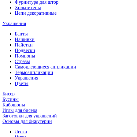
Фурнитура для штор
Хольнитены
Цепи декоративные
Украшения
Банты
Нашивки
Пайетки
Подвески
Помпоны
Стразы
Самоклеющиеся аппликации
Термоаппликации
Украшения
Цветы
Бисер
Бусины
Кабошоны
Иглы для бисера
Заготовки для украшений
Основы для бижутерии
Леска