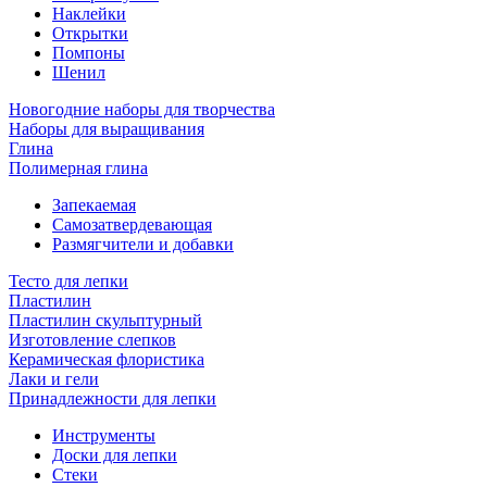
Наклейки
Открытки
Помпоны
Шенил
Новогодние наборы для творчества
Наборы для выращивания
Глина
Полимерная глина
Запекаемая
Самозатвердевающая
Размягчители и добавки
Тесто для лепки
Пластилин
Пластилин скульптурный
Изготовление слепков
Керамическая флористика
Лаки и гели
Принадлежности для лепки
Инструменты
Доски для лепки
Стеки