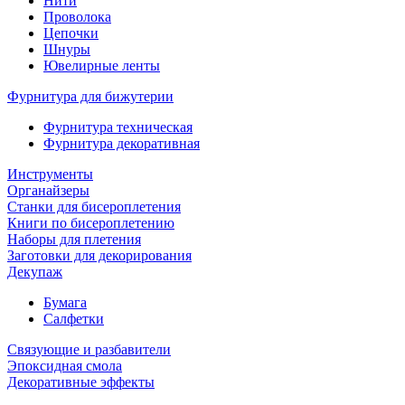
Нити
Проволока
Цепочки
Шнуры
Ювелирные ленты
Фурнитура для бижутерии
Фурнитура техническая
Фурнитура декоративная
Инструменты
Органайзеры
Станки для бисероплетения
Книги по бисероплетению
Наборы для плетения
Заготовки для декорирования
Декупаж
Бумага
Салфетки
Связующие и разбавители
Эпоксидная смола
Декоративные эффекты