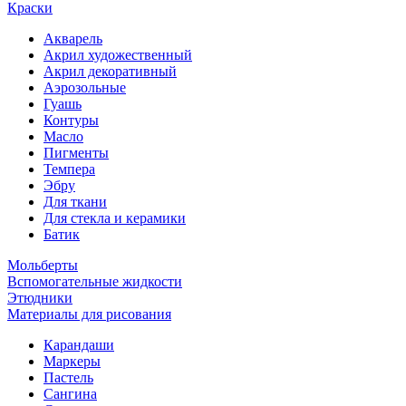
Краски
Акварель
Акрил художественный
Акрил декоративный
Аэрозольные
Гуашь
Контуры
Масло
Пигменты
Темпера
Эбру
Для ткани
Для стекла и керамики
Батик
Мольберты
Вспомогательные жидкости
Этюдники
Материалы для рисования
Карандаши
Маркеры
Пастель
Сангина