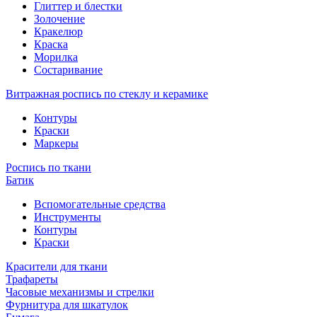
Глиттер и блестки
Золочение
Кракелюр
Краска
Морилка
Состаривание
Витражная роспись по стеклу и керамике
Контуры
Краски
Маркеры
Роспись по ткани
Батик
Вспомогательные средства
Инструменты
Контуры
Краски
Красители для ткани
Трафареты
Часовые механизмы и стрелки
Фурнитура для шкатулок