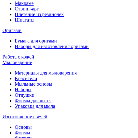
Макраме
Стринг-арт
Плетение из резиночек
Шпагаты
Оригами
Бумага для оригами
Наборы для изготовления оригами
Работа с кожей
Мыловарение
Материалы для мыловарения
Красители
Мыльные основы
Наборы
Отдушки
Формы для литья
Упаковка для мыла
Изготовление свечей
Основы
Формы