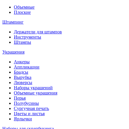
Объемные
Плоские
Штампинг
Держатели для штампов
Инструменты
Штампы
Украшения
Анкеры
Аппликации
Брадсы
Вырубка
Люверсы
Наборы украшений
Объемные украшения
Перья
Полубусины
Сургучная печать
Цветы и листья
Ярлычки
Наборы для скрапбукинга