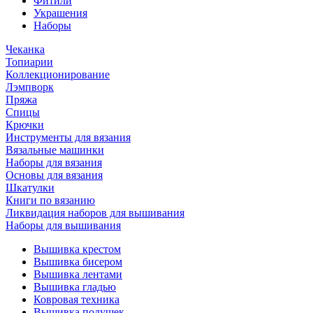
Фитили
Украшения
Наборы
Чеканка
Топиарии
Коллекционирование
Лэмпворк
Пряжа
Спицы
Крючки
Инструменты для вязания
Вязальные машинки
Наборы для вязания
Основы для вязания
Шкатулки
Книги по вязанию
Ликвидация наборов для вышивания
Наборы для вышивания
Вышивка крестом
Вышивка бисером
Вышивка лентами
Вышивка гладью
Ковровая техника
Вышивка подушек