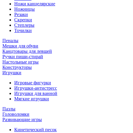
Ножи канцелярские
Ножницы
Резаки
Скрепки
Степлеры
Точилки
Пеналы
Мешки для обуви
Канцтовары для левшей
Ручки пиши-стирай
Настольные игры
Конструкторы
Игрушки
Игровые фигурки
Игрушки-антистресс
Игрушки для ванной
Мягкие игрушки
Пазлы
Головоломки
Развивающие игры
Кинетический песок