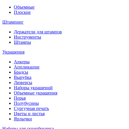
Объемные
Плоские
Штампинг
Держатели для штампов
Инструменты
Штампы
Украшения
Анкеры
Аппликации
Брадсы
Вырубка
Люверсы
Наборы украшений
Объемные украшения
Перья
Полубусины
Сургучная печать
Цветы и листья
Ярлычки
Наборы для скрапбукинга