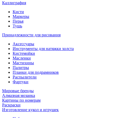
Каллиграфия
Кисти
Маркеры
Перья
Тушь
Принадлежности для рисования
Аксессуары
Инструменты для натяжки холста
Кистемойки
Масленки
Мастихины
Палитры
Планки для подрамников
Распылители
Фартуки
Мировые бренды
Алмазная мозаика
Картины по номерам
Раскраски
Изготовление кукол и игрушек