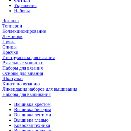
Фитили
Украшения
Наборы
Чеканка
Топиарии
Коллекционирование
Лэмпворк
Пряжа
Спицы
Крючки
Инструменты для вязания
Вязальные машинки
Наборы для вязания
Основы для вязания
Шкатулки
Книги по вязанию
Ликвидация наборов для вышивания
Наборы для вышивания
Вышивка крестом
Вышивка бисером
Вышивка лентами
Вышивка гладью
Ковровая техника
Вышивка подушек