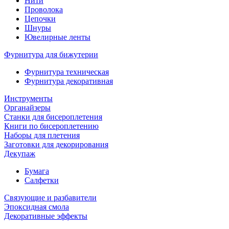
Нити
Проволока
Цепочки
Шнуры
Ювелирные ленты
Фурнитура для бижутерии
Фурнитура техническая
Фурнитура декоративная
Инструменты
Органайзеры
Станки для бисероплетения
Книги по бисероплетению
Наборы для плетения
Заготовки для декорирования
Декупаж
Бумага
Салфетки
Связующие и разбавители
Эпоксидная смола
Декоративные эффекты