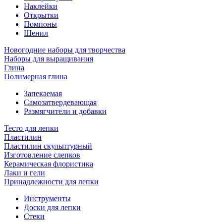
Наклейки
Открытки
Помпоны
Шенил
Новогодние наборы для творчества
Наборы для выращивания
Глина
Полимерная глина
Запекаемая
Самозатвердевающая
Размягчители и добавки
Тесто для лепки
Пластилин
Пластилин скульптурный
Изготовление слепков
Керамическая флористика
Лаки и гели
Принадлежности для лепки
Инструменты
Доски для лепки
Стеки