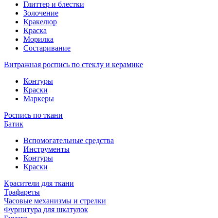
Глиттер и блестки
Золочение
Кракелюр
Краска
Морилка
Состаривание
Витражная роспись по стеклу и керамике
Контуры
Краски
Маркеры
Роспись по ткани
Батик
Вспомогательные средства
Инструменты
Контуры
Краски
Красители для ткани
Трафареты
Часовые механизмы и стрелки
Фурнитура для шкатулок