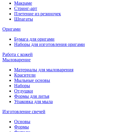
Макраме
Стринг-арт
Плетение из резиночек
Шпагаты
Оригами
Бумага для оригами
Наборы для изготовления оригами
Работа с кожей
Мыловарение
Материалы для мыловарения
Красители
Мыльные основы
Наборы
Отдушки
Формы для литья
Упаковка для мыла
Изготовление свечей
Основы
Формы