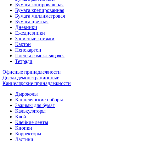
Бумага копировальная
Бумага крепированная
Бумага миллиметровая
Бумага цветная
Дневники
Ежедневники
Записные книжки
Картон
Пенокартон
Пленка самоклеящаяся
Тетради
Офисные принадлежности
Доски демонстрационные
Канцелярские принадлежности
Дыроколы
Канцелярские наборы
Зажимы для бумаг
Калькуляторы
Клей
Клейкие ленты
Кнопки
Корректоры
Ластики