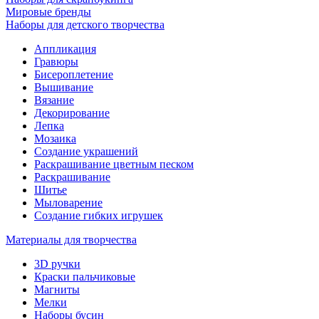
Мировые бренды
Наборы для детского творчества
Аппликация
Гравюры
Бисероплетение
Вышивание
Вязание
Декорирование
Лепка
Мозаика
Создание украшений
Раскрашивание цветным песком
Раскрашивание
Шитье
Мыловарение
Создание гибких игрушек
Материалы для творчества
3D ручки
Краски пальчиковые
Магниты
Мелки
Наборы бусин