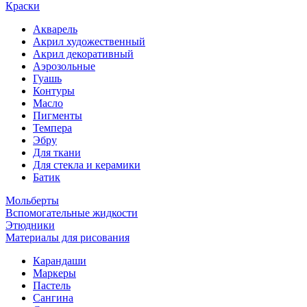
Краски
Акварель
Акрил художественный
Акрил декоративный
Аэрозольные
Гуашь
Контуры
Масло
Пигменты
Темпера
Эбру
Для ткани
Для стекла и керамики
Батик
Мольберты
Вспомогательные жидкости
Этюдники
Материалы для рисования
Карандаши
Маркеры
Пастель
Сангина