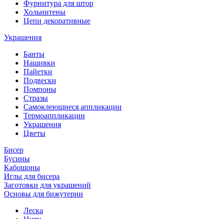
Фурнитура для штор
Хольнитены
Цепи декоративные
Украшения
Банты
Нашивки
Пайетки
Подвески
Помпоны
Стразы
Самоклеющиеся аппликации
Термоаппликации
Украшения
Цветы
Бисер
Бусины
Кабошоны
Иглы для бисера
Заготовки для украшений
Основы для бижутерии
Леска