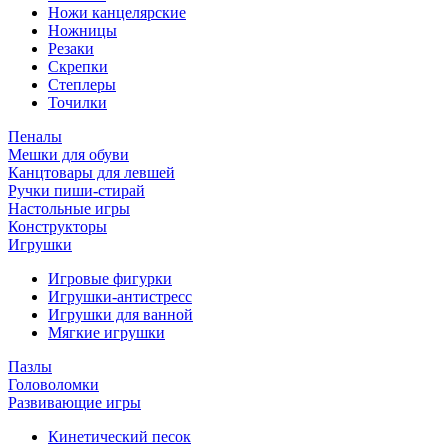
Ножи канцелярские
Ножницы
Резаки
Скрепки
Степлеры
Точилки
Пеналы
Мешки для обуви
Канцтовары для левшей
Ручки пиши-стирай
Настольные игры
Конструкторы
Игрушки
Игровые фигурки
Игрушки-антистресс
Игрушки для ванной
Мягкие игрушки
Пазлы
Головоломки
Развивающие игры
Кинетический песок