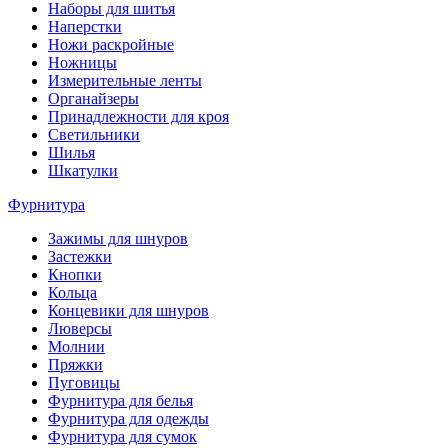
Наборы для шитья
Наперстки
Ножи раскройные
Ножницы
Измерительные ленты
Органайзеры
Принадлежности для кроя
Светильники
Шилья
Шкатулки
Фурнитура
Зажимы для шнуров
Застежки
Кнопки
Кольца
Концевики для шнуров
Люверсы
Молнии
Пряжки
Пуговицы
Фурнитура для белья
Фурнитура для одежды
Фурнитура для сумок