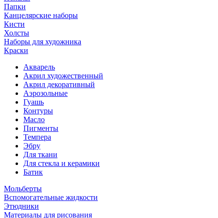
Папки
Канцелярские наборы
Кисти
Холсты
Наборы для художника
Краски
Акварель
Акрил художественный
Акрил декоративный
Аэрозольные
Гуашь
Контуры
Масло
Пигменты
Темпера
Эбру
Для ткани
Для стекла и керамики
Батик
Мольберты
Вспомогательные жидкости
Этюдники
Материалы для рисования