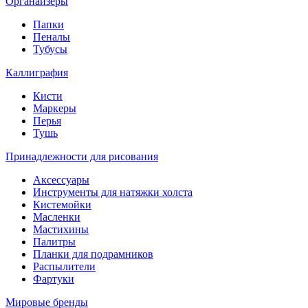
Органайзеры
Папки
Пеналы
Тубусы
Каллиграфия
Кисти
Маркеры
Перья
Тушь
Принадлежности для рисования
Аксессуары
Инструменты для натяжки холста
Кистемойки
Масленки
Мастихины
Палитры
Планки для подрамников
Распылители
Фартуки
Мировые бренды