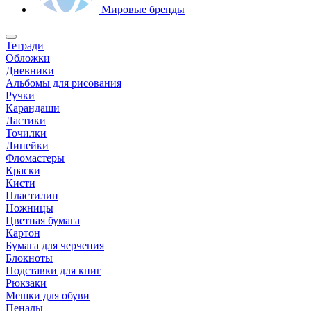
Мировые бренды
Тетради
Обложки
Дневники
Альбомы для рисования
Ручки
Карандаши
Ластики
Точилки
Линейки
Фломастеры
Краски
Кисти
Пластилин
Ножницы
Цветная бумага
Картон
Бумага для черчения
Блокноты
Подставки для книг
Рюкзаки
Мешки для обуви
Пеналы