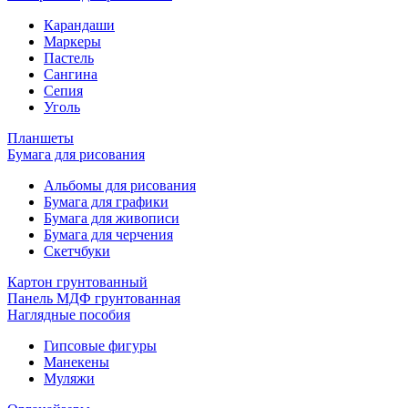
Карандаши
Маркеры
Пастель
Сангина
Сепия
Уголь
Планшеты
Бумага для рисования
Альбомы для рисования
Бумага для графики
Бумага для живописи
Бумага для черчения
Скетчбуки
Картон грунтованный
Панель МДФ грунтованная
Наглядные пособия
Гипсовые фигуры
Манекены
Муляжи