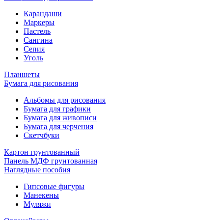
Карандаши
Маркеры
Пастель
Сангина
Сепия
Уголь
Планшеты
Бумага для рисования
Альбомы для рисования
Бумага для графики
Бумага для живописи
Бумага для черчения
Скетчбуки
Картон грунтованный
Панель МДФ грунтованная
Наглядные пособия
Гипсовые фигуры
Манекены
Муляжи