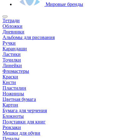
Мировые бренды
Тетради
Обложки
Дневники
Альбомы для рисования
Ручки
Карандаши
Ластики
Точилки
Линейки
Фломастеры
Краски
Кисти
Пластилин
Ножницы
Цветная бумага
Картон
Бумага для черчения
Блокноты
Подставки для книг
Рюкзаки
Мешки для обуви
Пеналы