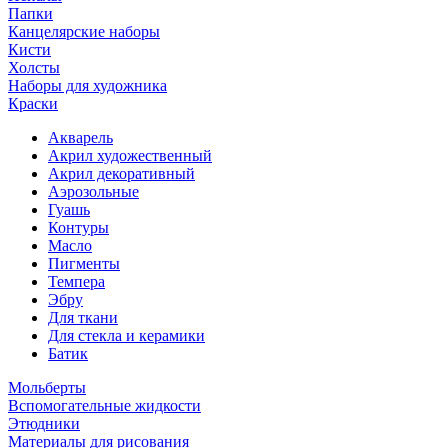
Папки
Канцелярские наборы
Кисти
Холсты
Наборы для художника
Краски
Акварель
Акрил художественный
Акрил декоративный
Аэрозольные
Гуашь
Контуры
Масло
Пигменты
Темпера
Эбру
Для ткани
Для стекла и керамики
Батик
Мольберты
Вспомогательные жидкости
Этюдники
Материалы для рисования