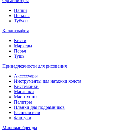
Органайзеры
Папки
Пеналы
Тубусы
Каллиграфия
Кисти
Маркеры
Перья
Тушь
Принадлежности для рисования
Аксессуары
Инструменты для натяжки холста
Кистемойки
Масленки
Мастихины
Палитры
Планки для подрамников
Распылители
Фартуки
Мировые бренды