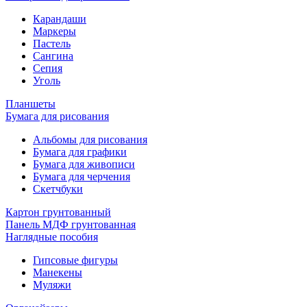
Карандаши
Маркеры
Пастель
Сангина
Сепия
Уголь
Планшеты
Бумага для рисования
Альбомы для рисования
Бумага для графики
Бумага для живописи
Бумага для черчения
Скетчбуки
Картон грунтованный
Панель МДФ грунтованная
Наглядные пособия
Гипсовые фигуры
Манекены
Муляжи