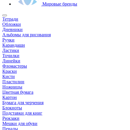
Мировые бренды
Тетради
Обложки
Дневники
Альбомы для рисования
Ручки
Карандаши
Ластики
Точилки
Линейки
Фломастеры
Краски
Кисти
Пластилин
Ножницы
Цветная бумага
Картон
Бумага для черчения
Блокноты
Подставки для книг
Рюкзаки
Мешки для обуви
Пеналы