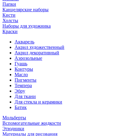
Папки
Канцелярские наборы
Кисти
Холсты
Наборы для художника
Краски
Акварель
Акрил художественный
Акрил декоративный
Аэрозольные
Гуашь
Контуры
Масло
Пигменты
Темпера
Эбру
Для ткани
Для стекла и керамики
Батик
Мольберты
Вспомогательные жидкости
Этюдники
Материалы для рисования