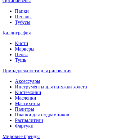
Органайзеры
Папки
Пеналы
Тубусы
Каллиграфия
Кисти
Маркеры
Перья
Тушь
Принадлежности для рисования
Аксессуары
Инструменты для натяжки холста
Кистемойки
Масленки
Мастихины
Палитры
Планки для подрамников
Распылители
Фартуки
Мировые бренды