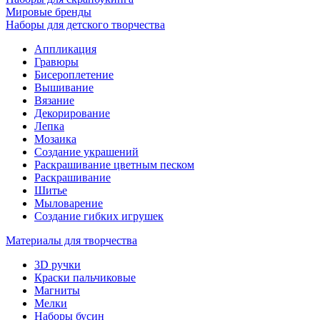
Мировые бренды
Наборы для детского творчества
Аппликация
Гравюры
Бисероплетение
Вышивание
Вязание
Декорирование
Лепка
Мозаика
Создание украшений
Раскрашивание цветным песком
Раскрашивание
Шитье
Мыловарение
Создание гибких игрушек
Материалы для творчества
3D ручки
Краски пальчиковые
Магниты
Мелки
Наборы бусин