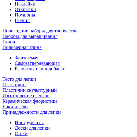
Наклейки
Открытки
Помпоны
Шенил
Новогодние наборы для творчества
Наборы для выращивания
Глина
Полимерная глина
Запекаемая
Самозатвердевающая
Размягчители и добавки
Тесто для лепки
Пластилин
Пластилин скульптурный
Изготовление слепков
Керамическая флористика
Лаки и гели
Принадлежности для лепки
Инструменты
Доски для лепки
Стеки