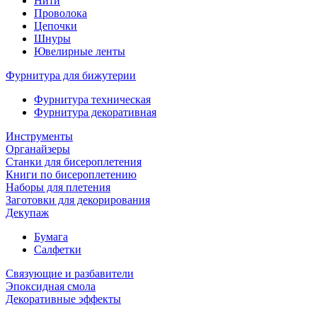
Нити
Проволока
Цепочки
Шнуры
Ювелирные ленты
Фурнитура для бижутерии
Фурнитура техническая
Фурнитура декоративная
Инструменты
Органайзеры
Станки для бисероплетения
Книги по бисероплетению
Наборы для плетения
Заготовки для декорирования
Декупаж
Бумага
Салфетки
Связующие и разбавители
Эпоксидная смола
Декоративные эффекты