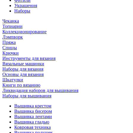
Фитили
Украшения
Наборы
Чеканка
Топиарии
Коллекционирование
Лэмпворк
Пряжа
Спицы
Крючки
Инструменты для вязания
Вязальные машинки
Наборы для вязания
Основы для вязания
Шкатулки
Книги по вязанию
Ликвидация наборов для вышивания
Наборы для вышивания
Вышивка крестом
Вышивка бисером
Вышивка лентами
Вышивка гладью
Ковровая техника
Вышивка подушек