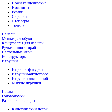
Ножи канцелярские
Ножницы
Резаки
Скрепки
Степлеры
Точилки
Пеналы
Мешки для обуви
Канцтовары для левшей
Ручки пиши-стирай
Настольные игры
Конструкторы
Игрушки
Игровые фигурки
Игрушки-антистресс
Игрушки для ванной
Мягкие игрушки
Пазлы
Головоломки
Развивающие игры
Кинетический песок