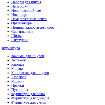
Наборы для шитья
Наперстки
Ножи раскройные
Ножницы
Измерительные ленты
Органайзеры
Принадлежности для кроя
Светильники
Шилья
Шкатулки
Фурнитура
Зажимы для шнуров
Застежки
Кнопки
Кольца
Концевики для шнуров
Люверсы
Молнии
Пряжки
Пуговицы
Фурнитура для белья
Фурнитура для одежды
Фурнитура для сумок