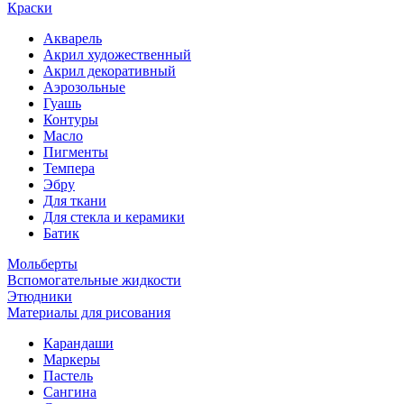
Краски
Акварель
Акрил художественный
Акрил декоративный
Аэрозольные
Гуашь
Контуры
Масло
Пигменты
Темпера
Эбру
Для ткани
Для стекла и керамики
Батик
Мольберты
Вспомогательные жидкости
Этюдники
Материалы для рисования
Карандаши
Маркеры
Пастель
Сангина