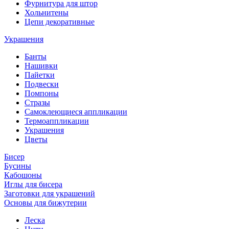
Фурнитура для штор
Хольнитены
Цепи декоративные
Украшения
Банты
Нашивки
Пайетки
Подвески
Помпоны
Стразы
Самоклеющиеся аппликации
Термоаппликации
Украшения
Цветы
Бисер
Бусины
Кабошоны
Иглы для бисера
Заготовки для украшений
Основы для бижутерии
Леска