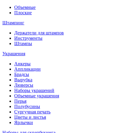
Объемные
Плоские
Штампинг
Держатели для штампов
Инструменты
Штампы
Украшения
Анкеры
Аппликации
Брадсы
Вырубка
Люверсы
Наборы украшений
Объемные украшения
Перья
Полубусины
Сургучная печать
Цветы и листья
Ярлычки
Наборы для скрапбукинга