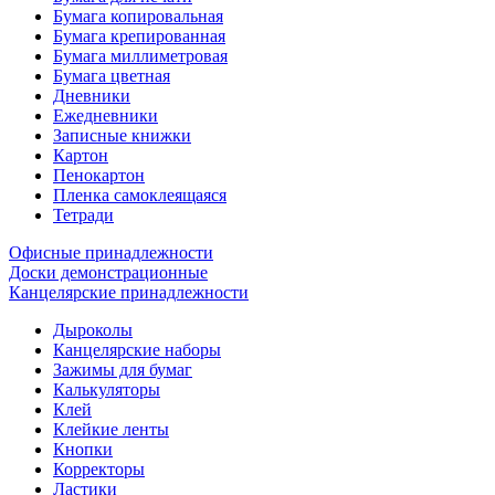
Бумага копировальная
Бумага крепированная
Бумага миллиметровая
Бумага цветная
Дневники
Ежедневники
Записные книжки
Картон
Пенокартон
Пленка самоклеящаяся
Тетради
Офисные принадлежности
Доски демонстрационные
Канцелярские принадлежности
Дыроколы
Канцелярские наборы
Зажимы для бумаг
Калькуляторы
Клей
Клейкие ленты
Кнопки
Корректоры
Ластики