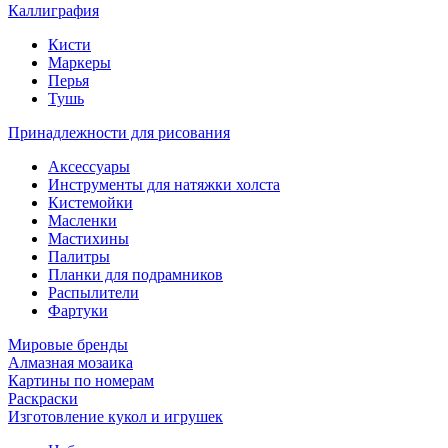
Каллиграфия
Кисти
Маркеры
Перья
Тушь
Принадлежности для рисования
Аксессуары
Инструменты для натяжки холста
Кистемойки
Масленки
Мастихины
Палитры
Планки для подрамников
Распылители
Фартуки
Мировые бренды
Алмазная мозаика
Картины по номерам
Раскраски
Изготовление кукол и игрушек