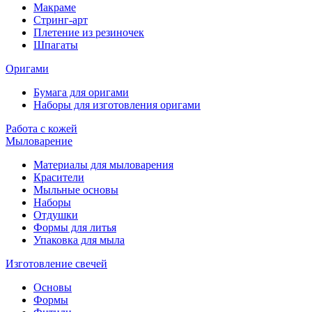
Макраме
Стринг-арт
Плетение из резиночек
Шпагаты
Оригами
Бумага для оригами
Наборы для изготовления оригами
Работа с кожей
Мыловарение
Материалы для мыловарения
Красители
Мыльные основы
Наборы
Отдушки
Формы для литья
Упаковка для мыла
Изготовление свечей
Основы
Формы