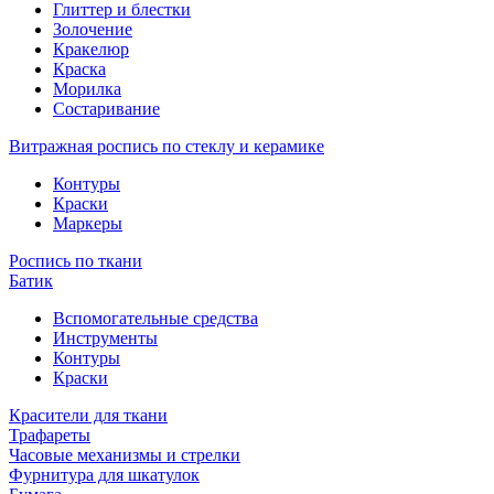
Глиттер и блестки
Золочение
Кракелюр
Краска
Морилка
Состаривание
Витражная роспись по стеклу и керамике
Контуры
Краски
Маркеры
Роспись по ткани
Батик
Вспомогательные средства
Инструменты
Контуры
Краски
Красители для ткани
Трафареты
Часовые механизмы и стрелки
Фурнитура для шкатулок