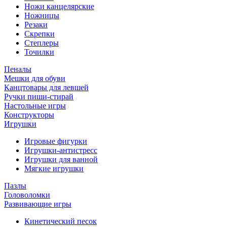
Ножи канцелярские
Ножницы
Резаки
Скрепки
Степлеры
Точилки
Пеналы
Мешки для обуви
Канцтовары для левшей
Ручки пиши-стирай
Настольные игры
Конструкторы
Игрушки
Игровые фигурки
Игрушки-антистресс
Игрушки для ванной
Мягкие игрушки
Пазлы
Головоломки
Развивающие игры
Кинетический песок