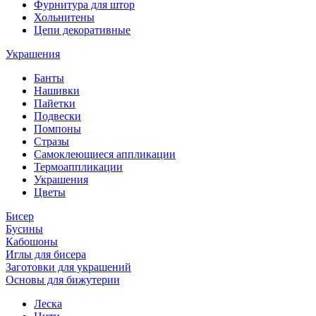
Фурнитура для штор
Хольнитены
Цепи декоративные
Украшения
Банты
Нашивки
Пайетки
Подвески
Помпоны
Стразы
Самоклеющиеся аппликации
Термоаппликации
Украшения
Цветы
Бисер
Бусины
Кабошоны
Иглы для бисера
Заготовки для украшений
Основы для бижутерии
Леска