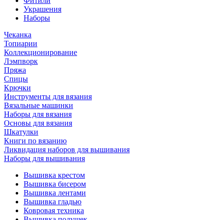
Фитили
Украшения
Наборы
Чеканка
Топиарии
Коллекционирование
Лэмпворк
Пряжа
Спицы
Крючки
Инструменты для вязания
Вязальные машинки
Наборы для вязания
Основы для вязания
Шкатулки
Книги по вязанию
Ликвидация наборов для вышивания
Наборы для вышивания
Вышивка крестом
Вышивка бисером
Вышивка лентами
Вышивка гладью
Ковровая техника
Вышивка подушек