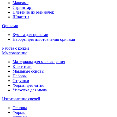
Макраме
Стринг-арт
Плетение из резиночек
Шпагаты
Оригами
Бумага для оригами
Наборы для изготовления оригами
Работа с кожей
Мыловарение
Материалы для мыловарения
Красители
Мыльные основы
Наборы
Отдушки
Формы для литья
Упаковка для мыла
Изготовление свечей
Основы
Формы