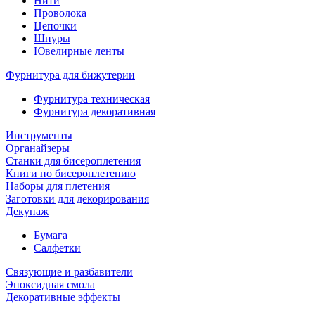
Нити
Проволока
Цепочки
Шнуры
Ювелирные ленты
Фурнитура для бижутерии
Фурнитура техническая
Фурнитура декоративная
Инструменты
Органайзеры
Станки для бисероплетения
Книги по бисероплетению
Наборы для плетения
Заготовки для декорирования
Декупаж
Бумага
Салфетки
Связующие и разбавители
Эпоксидная смола
Декоративные эффекты