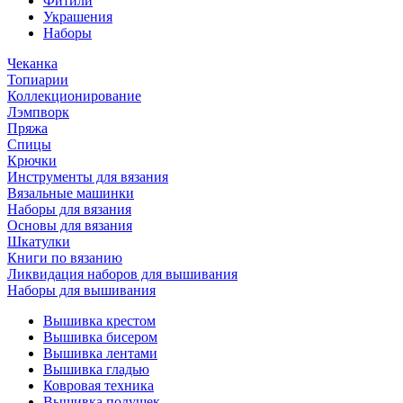
Фитили
Украшения
Наборы
Чеканка
Топиарии
Коллекционирование
Лэмпворк
Пряжа
Спицы
Крючки
Инструменты для вязания
Вязальные машинки
Наборы для вязания
Основы для вязания
Шкатулки
Книги по вязанию
Ликвидация наборов для вышивания
Наборы для вышивания
Вышивка крестом
Вышивка бисером
Вышивка лентами
Вышивка гладью
Ковровая техника
Вышивка подушек