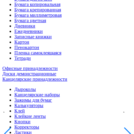
Бумага копировальная
Бумага крепированная
Бумага миллиметровая
Бумага цветная
Дневники
Ежедневники
Записные книжки
Картон
Пенокартон
Пленка самоклеящаяся
Тетради
Офисные принадлежности
Доски демонстрационные
Канцелярские принадлежности
Дыроколы
Канцелярские наборы
Зажимы для бумаг
Калькуляторы
Клей
Клейкие ленты
Кнопки
Корректоры
Ластики