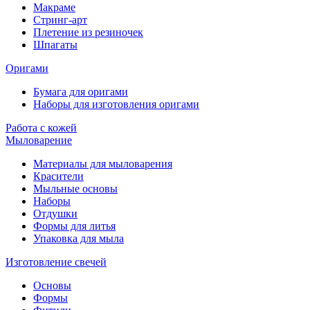
Макраме
Стринг-арт
Плетение из резиночек
Шпагаты
Оригами
Бумага для оригами
Наборы для изготовления оригами
Работа с кожей
Мыловарение
Материалы для мыловарения
Красители
Мыльные основы
Наборы
Отдушки
Формы для литья
Упаковка для мыла
Изготовление свечей
Основы
Формы