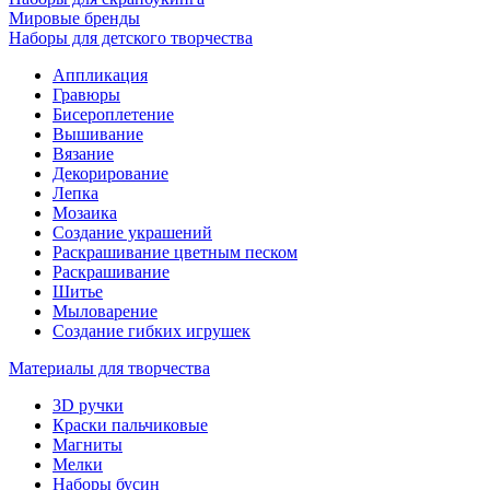
Мировые бренды
Наборы для детского творчества
Аппликация
Гравюры
Бисероплетение
Вышивание
Вязание
Декорирование
Лепка
Мозаика
Создание украшений
Раскрашивание цветным песком
Раскрашивание
Шитье
Мыловарение
Создание гибких игрушек
Материалы для творчества
3D ручки
Краски пальчиковые
Магниты
Мелки
Наборы бусин