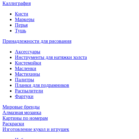
Каллиграфия
Кисти
Маркеры
Перья
Тушь
Принадлежности для рисования
Аксессуары
Инструменты для натяжки холста
Кистемойки
Масленки
Мастихины
Палитры
Планки для подрамников
Распылители
Фартуки
Мировые бренды
Алмазная мозаика
Картины по номерам
Раскраски
Изготовление кукол и игрушек