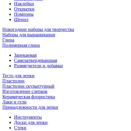
Наклейки
Открытки
Помпоны
Шенил
Новогодние наборы для творчества
Наборы для выращивания
Глина
Полимерная глина
Запекаемая
Самозатвердевающая
Размягчители и добавки
Тесто для лепки
Пластилин
Пластилин скульптурный
Изготовление слепков
Керамическая флористика
Лаки и гели
Принадлежности для лепки
Инструменты
Доски для лепки
Стеки