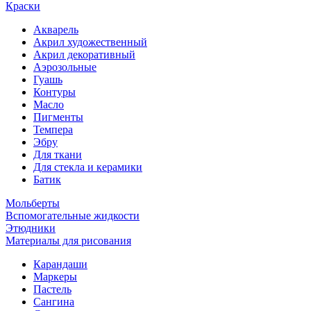
Краски
Акварель
Акрил художественный
Акрил декоративный
Аэрозольные
Гуашь
Контуры
Масло
Пигменты
Темпера
Эбру
Для ткани
Для стекла и керамики
Батик
Мольберты
Вспомогательные жидкости
Этюдники
Материалы для рисования
Карандаши
Маркеры
Пастель
Сангина