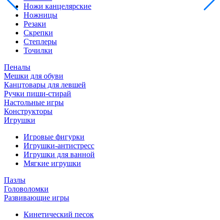
Ножи канцелярские
Ножницы
Резаки
Скрепки
Степлеры
Точилки
Пеналы
Мешки для обуви
Канцтовары для левшей
Ручки пиши-стирай
Настольные игры
Конструкторы
Игрушки
Игровые фигурки
Игрушки-антистресс
Игрушки для ванной
Мягкие игрушки
Пазлы
Головоломки
Развивающие игры
Кинетический песок