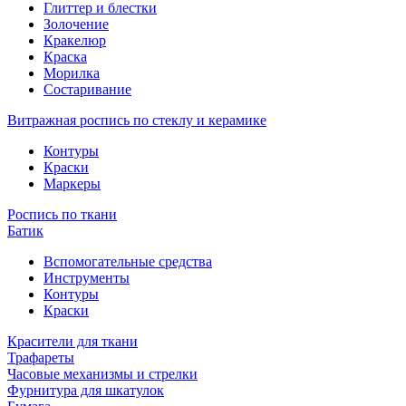
Глиттер и блестки
Золочение
Кракелюр
Краска
Морилка
Состаривание
Витражная роспись по стеклу и керамике
Контуры
Краски
Маркеры
Роспись по ткани
Батик
Вспомогательные средства
Инструменты
Контуры
Краски
Красители для ткани
Трафареты
Часовые механизмы и стрелки
Фурнитура для шкатулок