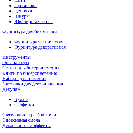
Нити
Проволока
Цепочки
Шнуры
Ювелирные ленты
Фурнитура для бижутерии
Фурнитура техническая
Фурнитура декоративная
Инструменты
Органайзеры
Станки для бисероплетения
Книги по бисероплетению
Наборы для плетения
Заготовки для декорирования
Декупаж
Бумага
Салфетки
Связующие и разбавители
Эпоксидная смола
Декоративные эффекты