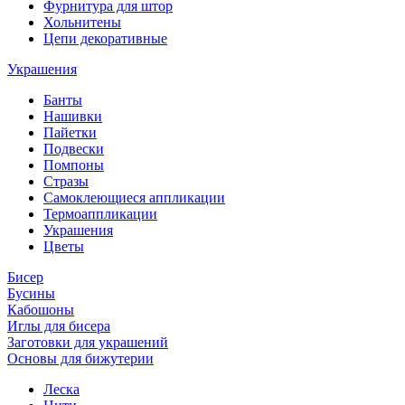
Фурнитура для штор
Хольнитены
Цепи декоративные
Украшения
Банты
Нашивки
Пайетки
Подвески
Помпоны
Стразы
Самоклеющиеся аппликации
Термоаппликации
Украшения
Цветы
Бисер
Бусины
Кабошоны
Иглы для бисера
Заготовки для украшений
Основы для бижутерии
Леска