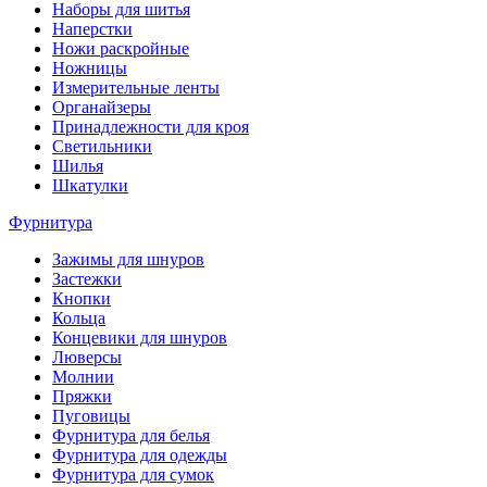
Наборы для шитья
Наперстки
Ножи раскройные
Ножницы
Измерительные ленты
Органайзеры
Принадлежности для кроя
Светильники
Шилья
Шкатулки
Фурнитура
Зажимы для шнуров
Застежки
Кнопки
Кольца
Концевики для шнуров
Люверсы
Молнии
Пряжки
Пуговицы
Фурнитура для белья
Фурнитура для одежды
Фурнитура для сумок