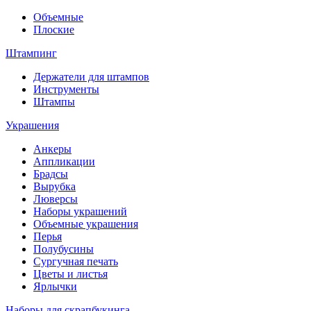
Объемные
Плоские
Штампинг
Держатели для штампов
Инструменты
Штампы
Украшения
Анкеры
Аппликации
Брадсы
Вырубка
Люверсы
Наборы украшений
Объемные украшения
Перья
Полубусины
Сургучная печать
Цветы и листья
Ярлычки
Наборы для скрапбукинга