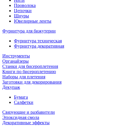
Нити
Проволока
Цепочки
Шнуры
Ювелирные ленты
Фурнитура для бижутерии
Фурнитура техническая
Фурнитура декоративная
Инструменты
Органайзеры
Станки для бисероплетения
Книги по бисероплетению
Наборы для плетения
Заготовки для декорирования
Декупаж
Бумага
Салфетки
Связующие и разбавители
Эпоксидная смола
Декоративные эффекты