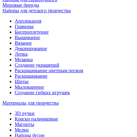
Мировые бренды
Наборы для детского творчества
Аппликация
Гравюры
Бисероплетение
Вышивание
Вязание
Декорирование
Лепка
Мозаика
Создание украшений
Раскрашивание цветным песком
Раскрашивание
Шитье
Мыловарение
Создание гибких игрушек
Материалы для творчества
3D ручки
Краски пальчиковые
Магниты
Мелки
Наборы бусин