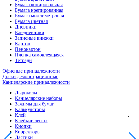
Бумага копировальная
Бумага крепированная
Бумага миллиметровая
Бумага цветная
Дневники
Ежедневники
Записные книжки
Картон
Пенокартон
Пленка самоклеящаяся
Тетради
Офисные принадлежности
Доски демонстрационные
Канцелярские принадлежности
Дыроколы
Канцелярские наборы
Зажимы для бумаг
Калькуляторы
Клей
Клейкие ленты
Кнопки
Корректоры
Ластики