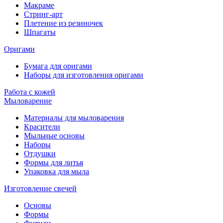
Макраме
Стринг-арт
Плетение из резиночек
Шпагаты
Оригами
Бумага для оригами
Наборы для изготовления оригами
Работа с кожей
Мыловарение
Материалы для мыловарения
Красители
Мыльные основы
Наборы
Отдушки
Формы для литья
Упаковка для мыла
Изготовление свечей
Основы
Формы