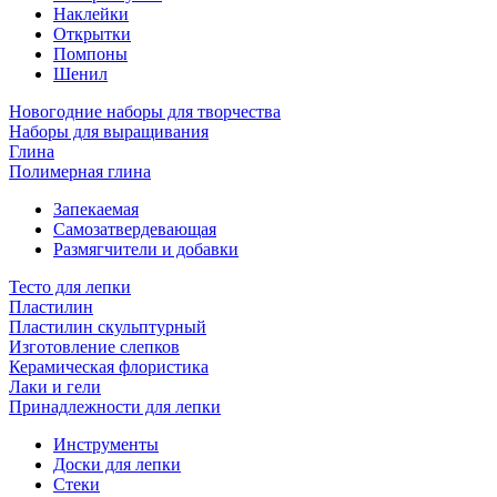
Наклейки
Открытки
Помпоны
Шенил
Новогодние наборы для творчества
Наборы для выращивания
Глина
Полимерная глина
Запекаемая
Самозатвердевающая
Размягчители и добавки
Тесто для лепки
Пластилин
Пластилин скульптурный
Изготовление слепков
Керамическая флористика
Лаки и гели
Принадлежности для лепки
Инструменты
Доски для лепки
Стеки