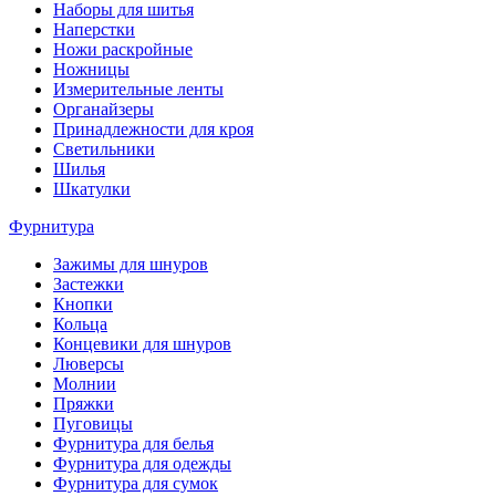
Наборы для шитья
Наперстки
Ножи раскройные
Ножницы
Измерительные ленты
Органайзеры
Принадлежности для кроя
Светильники
Шилья
Шкатулки
Фурнитура
Зажимы для шнуров
Застежки
Кнопки
Кольца
Концевики для шнуров
Люверсы
Молнии
Пряжки
Пуговицы
Фурнитура для белья
Фурнитура для одежды
Фурнитура для сумок