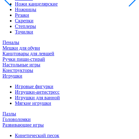
Ножи канцелярские
Ножницы
Резаки
Скрепки
Степлеры
Точилки
Пеналы
Мешки для обуви
Канцтовары для левшей
Ручки пиши-стирай
Настольные игры
Конструкторы
Игрушки
Игровые фигурки
Игрушки-антистресс
Игрушки для ванной
Мягкие игрушки
Пазлы
Головоломки
Развивающие игры
Кинетический песок