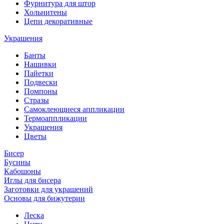
Фурнитура для штор
Хольнитены
Цепи декоративные
Украшения
Банты
Нашивки
Пайетки
Подвески
Помпоны
Стразы
Самоклеющиеся аппликации
Термоаппликации
Украшения
Цветы
Бисер
Бусины
Кабошоны
Иглы для бисера
Заготовки для украшений
Основы для бижутерии
Леска