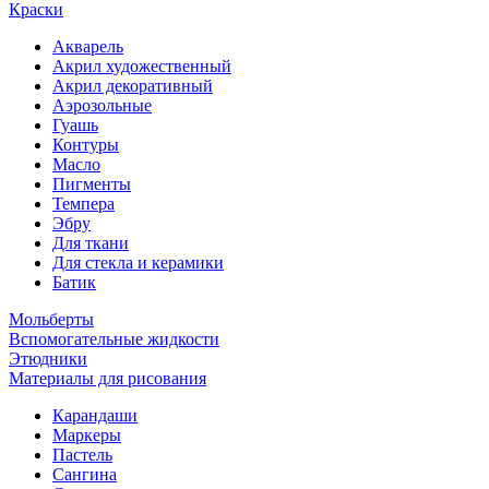
Краски
Акварель
Акрил художественный
Акрил декоративный
Аэрозольные
Гуашь
Контуры
Масло
Пигменты
Темпера
Эбру
Для ткани
Для стекла и керамики
Батик
Мольберты
Вспомогательные жидкости
Этюдники
Материалы для рисования
Карандаши
Маркеры
Пастель
Сангина