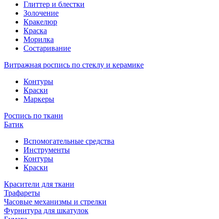
Глиттер и блестки
Золочение
Кракелюр
Краска
Морилка
Состаривание
Витражная роспись по стеклу и керамике
Контуры
Краски
Маркеры
Роспись по ткани
Батик
Вспомогательные средства
Инструменты
Контуры
Краски
Красители для ткани
Трафареты
Часовые механизмы и стрелки
Фурнитура для шкатулок