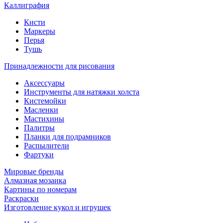
Каллиграфия
Кисти
Маркеры
Перья
Тушь
Принадлежности для рисования
Аксессуары
Инструменты для натяжки холста
Кистемойки
Масленки
Мастихины
Палитры
Планки для подрамников
Распылители
Фартуки
Мировые бренды
Алмазная мозаика
Картины по номерам
Раскраски
Изготовление кукол и игрушек