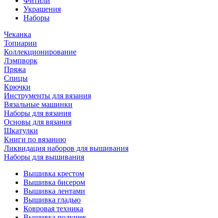
Фитили
Украшения
Наборы
Чеканка
Топиарии
Коллекционирование
Лэмпворк
Пряжа
Спицы
Крючки
Инструменты для вязания
Вязальные машинки
Наборы для вязания
Основы для вязания
Шкатулки
Книги по вязанию
Ликвидация наборов для вышивания
Наборы для вышивания
Вышивка крестом
Вышивка бисером
Вышивка лентами
Вышивка гладью
Ковровая техника
Вышивка подушек