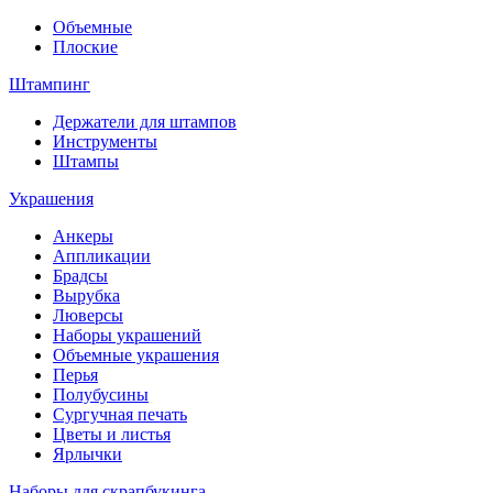
Объемные
Плоские
Штампинг
Держатели для штампов
Инструменты
Штампы
Украшения
Анкеры
Аппликации
Брадсы
Вырубка
Люверсы
Наборы украшений
Объемные украшения
Перья
Полубусины
Сургучная печать
Цветы и листья
Ярлычки
Наборы для скрапбукинга