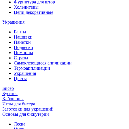
Фурнитура для штор
Хольнитены
Цепи декоративные
Украшения
Банты
Нашивки
Пайетки
Подвески
Помпоны
Стразы
Самоклеющиеся аппликации
Термоаппликации
Украшения
Цветы
Бисер
Бусины
Кабошоны
Иглы для бисера
Заготовки для украшений
Основы для бижутерии
Леска