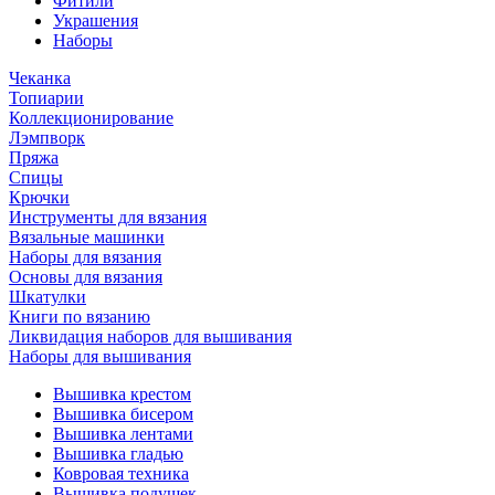
Фитили
Украшения
Наборы
Чеканка
Топиарии
Коллекционирование
Лэмпворк
Пряжа
Спицы
Крючки
Инструменты для вязания
Вязальные машинки
Наборы для вязания
Основы для вязания
Шкатулки
Книги по вязанию
Ликвидация наборов для вышивания
Наборы для вышивания
Вышивка крестом
Вышивка бисером
Вышивка лентами
Вышивка гладью
Ковровая техника
Вышивка подушек