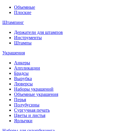
Объемные
Плоские
Штампинг
Держатели для штампов
Инструменты
Штампы
Украшения
Анкеры
Аппликации
Брадсы
Вырубка
Люверсы
Наборы украшений
Объемные украшения
Перья
Полубусины
Сургучная печать
Цветы и листья
Ярлычки
Наборы для скрапбукинга