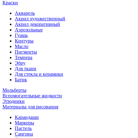
Краски
Акварель
Акрил художественный
Акрил декоративный
Аэрозольные
Гуашь
Контуры
Масло
Пигменты
Темпера
Эбру
Для ткани
Для стекла и керамики
Батик
Мольберты
Вспомогательные жидкости
Этюдники
Материалы для рисования
Карандаши
Маркеры
Пастель
Сангина