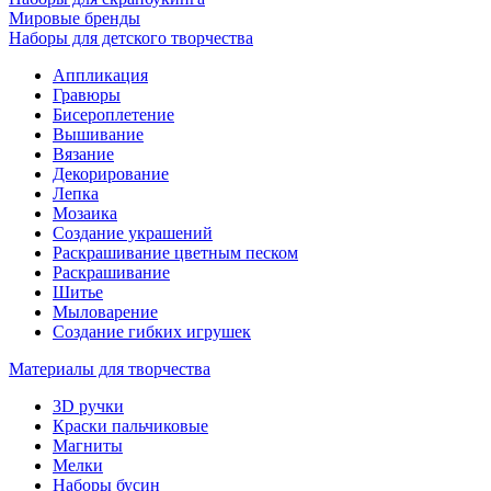
Мировые бренды
Наборы для детского творчества
Аппликация
Гравюры
Бисероплетение
Вышивание
Вязание
Декорирование
Лепка
Мозаика
Создание украшений
Раскрашивание цветным песком
Раскрашивание
Шитье
Мыловарение
Создание гибких игрушек
Материалы для творчества
3D ручки
Краски пальчиковые
Магниты
Мелки
Наборы бусин