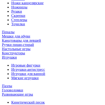
Ножи канцелярские
Ножницы
Резаки
Скрепки
Степлеры
Точилки
Пеналы
Мешки для обуви
Канцтовары для левшей
Ручки пиши-стирай
Настольные игры
Конструкторы
Игрушки
Игровые фигурки
Игрушки-антистресс
Игрушки для ванной
Мягкие игрушки
Пазлы
Головоломки
Развивающие игры
Кинетический песок