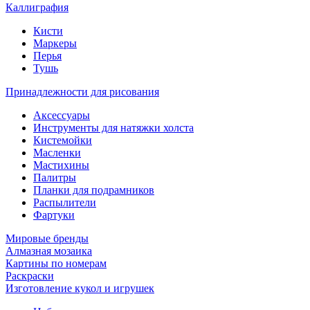
Каллиграфия
Кисти
Маркеры
Перья
Тушь
Принадлежности для рисования
Аксессуары
Инструменты для натяжки холста
Кистемойки
Масленки
Мастихины
Палитры
Планки для подрамников
Распылители
Фартуки
Мировые бренды
Алмазная мозаика
Картины по номерам
Раскраски
Изготовление кукол и игрушек