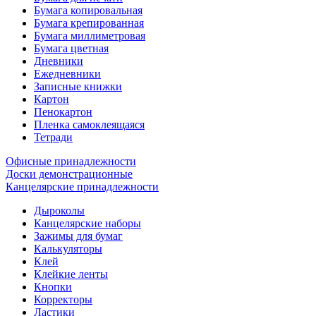
Бумага копировальная
Бумага крепированная
Бумага миллиметровая
Бумага цветная
Дневники
Ежедневники
Записные книжки
Картон
Пенокартон
Пленка самоклеящаяся
Тетради
Офисные принадлежности
Доски демонстрационные
Канцелярские принадлежности
Дыроколы
Канцелярские наборы
Зажимы для бумаг
Калькуляторы
Клей
Клейкие ленты
Кнопки
Корректоры
Ластики