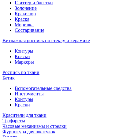
Глиттер и блестки
Золочение
Кракелюр
Краска
Морилка
Состаривание
Витражная роспись по стеклу и керамике
Контуры
Краски
Маркеры
Роспись по ткани
Батик
Вспомогательные средства
Инструменты
Контуры
Краски
Красители для ткани
Трафареты
Часовые механизмы и стрелки
Фурнитура для шкатулок