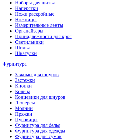
Наборы для шитья
Наперстки
Ножи раскройные
Ножницы
Измерительные ленты
Органайзеры
Принадлежности для кроя
Светильники
Шилья
Шкатулки
Фурнитура
Зажимы для шнуров
Застежки
Кнопки
Кольца
Концевики для шнуров
Люверсы
Молнии
Пряжки
Пуговицы
Фурнитура для белья
Фурнитура для одежды
Фурнитура для сумок