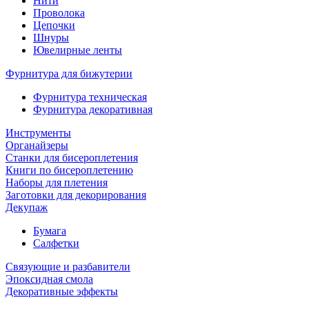
Нити
Проволока
Цепочки
Шнуры
Ювелирные ленты
Фурнитура для бижутерии
Фурнитура техническая
Фурнитура декоративная
Инструменты
Органайзеры
Станки для бисероплетения
Книги по бисероплетению
Наборы для плетения
Заготовки для декорирования
Декупаж
Бумага
Салфетки
Связующие и разбавители
Эпоксидная смола
Декоративные эффекты