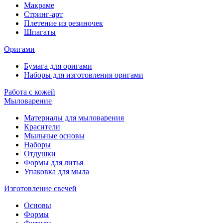
Макраме
Стринг-арт
Плетение из резиночек
Шпагаты
Оригами
Бумага для оригами
Наборы для изготовления оригами
Работа с кожей
Мыловарение
Материалы для мыловарения
Красители
Мыльные основы
Наборы
Отдушки
Формы для литья
Упаковка для мыла
Изготовление свечей
Основы
Формы