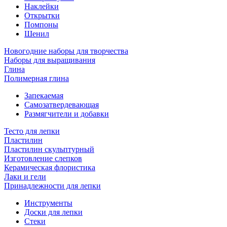
Наклейки
Открытки
Помпоны
Шенил
Новогодние наборы для творчества
Наборы для выращивания
Глина
Полимерная глина
Запекаемая
Самозатвердевающая
Размягчители и добавки
Тесто для лепки
Пластилин
Пластилин скульптурный
Изготовление слепков
Керамическая флористика
Лаки и гели
Принадлежности для лепки
Инструменты
Доски для лепки
Стеки