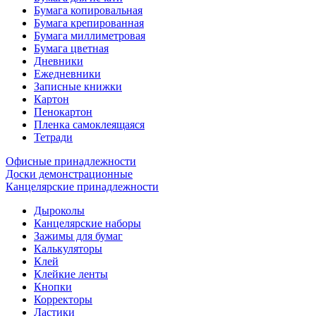
Бумага копировальная
Бумага крепированная
Бумага миллиметровая
Бумага цветная
Дневники
Ежедневники
Записные книжки
Картон
Пенокартон
Пленка самоклеящаяся
Тетради
Офисные принадлежности
Доски демонстрационные
Канцелярские принадлежности
Дыроколы
Канцелярские наборы
Зажимы для бумаг
Калькуляторы
Клей
Клейкие ленты
Кнопки
Корректоры
Ластики