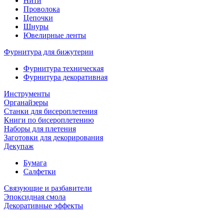
Нити
Проволока
Цепочки
Шнуры
Ювелирные ленты
Фурнитура для бижутерии
Фурнитура техническая
Фурнитура декоративная
Инструменты
Органайзеры
Станки для бисероплетения
Книги по бисероплетению
Наборы для плетения
Заготовки для декорирования
Декупаж
Бумага
Салфетки
Связующие и разбавители
Эпоксидная смола
Декоративные эффекты