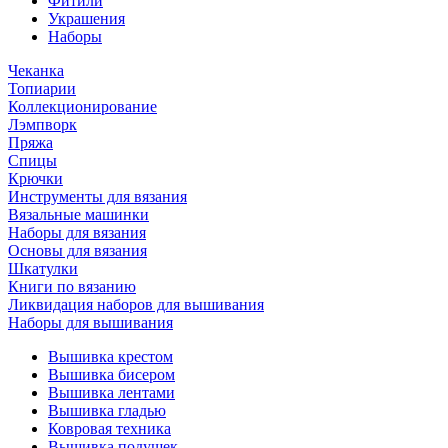
Фитили
Украшения
Наборы
Чеканка
Топиарии
Коллекционирование
Лэмпворк
Пряжа
Спицы
Крючки
Инструменты для вязания
Вязальные машинки
Наборы для вязания
Основы для вязания
Шкатулки
Книги по вязанию
Ликвидация наборов для вышивания
Наборы для вышивания
Вышивка крестом
Вышивка бисером
Вышивка лентами
Вышивка гладью
Ковровая техника
Вышивка подушек