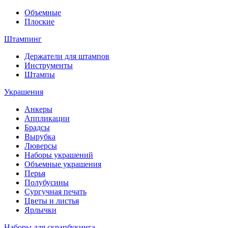
Объемные
Плоские
Штампинг
Держатели для штампов
Инструменты
Штампы
Украшения
Анкеры
Аппликации
Брадсы
Вырубка
Люверсы
Наборы украшений
Объемные украшения
Перья
Полубусины
Сургучная печать
Цветы и листья
Ярлычки
Наборы для скрапбукинга