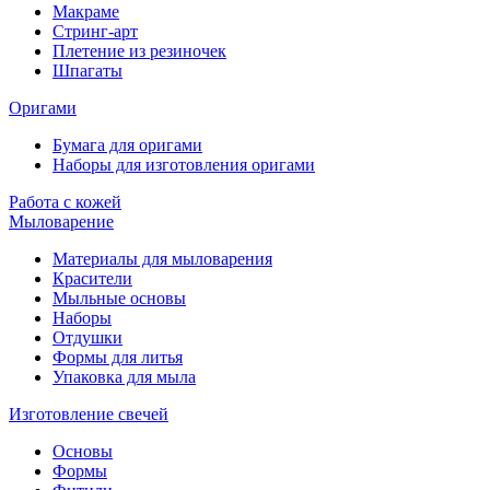
Макраме
Стринг-арт
Плетение из резиночек
Шпагаты
Оригами
Бумага для оригами
Наборы для изготовления оригами
Работа с кожей
Мыловарение
Материалы для мыловарения
Красители
Мыльные основы
Наборы
Отдушки
Формы для литья
Упаковка для мыла
Изготовление свечей
Основы
Формы