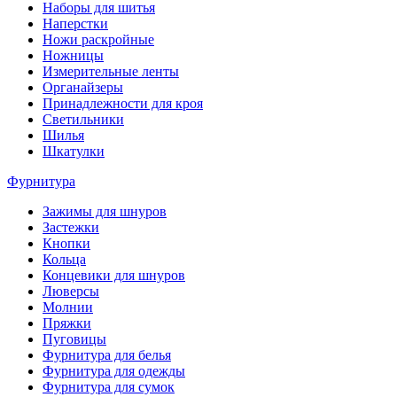
Наборы для шитья
Наперстки
Ножи раскройные
Ножницы
Измерительные ленты
Органайзеры
Принадлежности для кроя
Светильники
Шилья
Шкатулки
Фурнитура
Зажимы для шнуров
Застежки
Кнопки
Кольца
Концевики для шнуров
Люверсы
Молнии
Пряжки
Пуговицы
Фурнитура для белья
Фурнитура для одежды
Фурнитура для сумок