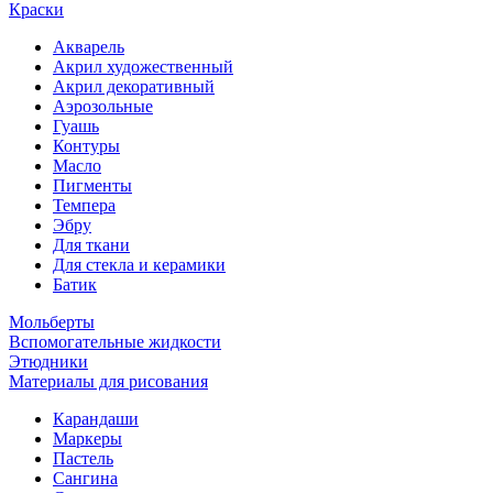
Краски
Акварель
Акрил художественный
Акрил декоративный
Аэрозольные
Гуашь
Контуры
Масло
Пигменты
Темпера
Эбру
Для ткани
Для стекла и керамики
Батик
Мольберты
Вспомогательные жидкости
Этюдники
Материалы для рисования
Карандаши
Маркеры
Пастель
Сангина