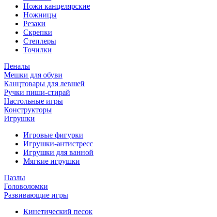
Ножи канцелярские
Ножницы
Резаки
Скрепки
Степлеры
Точилки
Пеналы
Мешки для обуви
Канцтовары для левшей
Ручки пиши-стирай
Настольные игры
Конструкторы
Игрушки
Игровые фигурки
Игрушки-антистресс
Игрушки для ванной
Мягкие игрушки
Пазлы
Головоломки
Развивающие игры
Кинетический песок