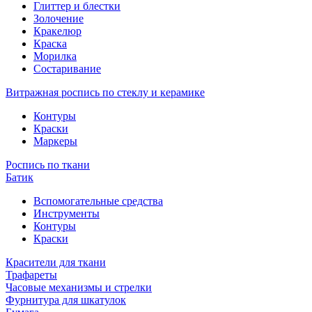
Глиттер и блестки
Золочение
Кракелюр
Краска
Морилка
Состаривание
Витражная роспись по стеклу и керамике
Контуры
Краски
Маркеры
Роспись по ткани
Батик
Вспомогательные средства
Инструменты
Контуры
Краски
Красители для ткани
Трафареты
Часовые механизмы и стрелки
Фурнитура для шкатулок