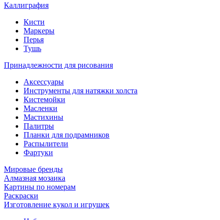
Каллиграфия
Кисти
Маркеры
Перья
Тушь
Принадлежности для рисования
Аксессуары
Инструменты для натяжки холста
Кистемойки
Масленки
Мастихины
Палитры
Планки для подрамников
Распылители
Фартуки
Мировые бренды
Алмазная мозаика
Картины по номерам
Раскраски
Изготовление кукол и игрушек