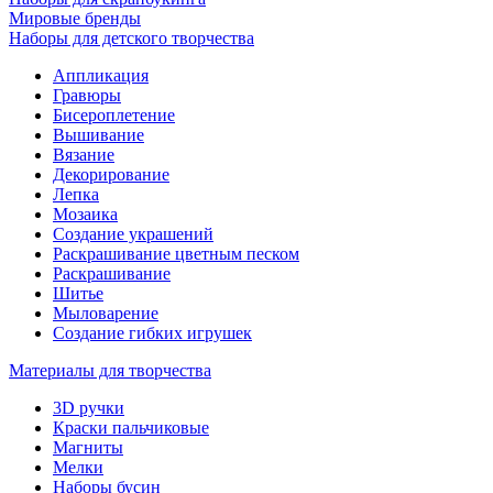
Мировые бренды
Наборы для детского творчества
Аппликация
Гравюры
Бисероплетение
Вышивание
Вязание
Декорирование
Лепка
Мозаика
Создание украшений
Раскрашивание цветным песком
Раскрашивание
Шитье
Мыловарение
Создание гибких игрушек
Материалы для творчества
3D ручки
Краски пальчиковые
Магниты
Мелки
Наборы бусин