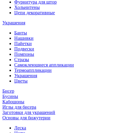
Фурнитура для штор
Хольнитены
Цепи декоративные
Украшения
Банты
Нашивки
Пайетки
Подвески
Помпоны
Стразы
Самоклеющиеся аппликации
Термоаппликации
Украшения
Цветы
Бисер
Бусины
Кабошоны
Иглы для бисера
Заготовки для украшений
Основы для бижутерии
Леска