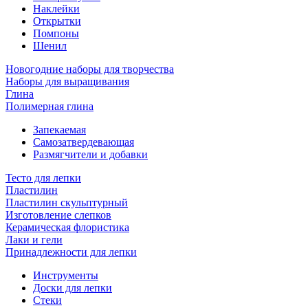
Наклейки
Открытки
Помпоны
Шенил
Новогодние наборы для творчества
Наборы для выращивания
Глина
Полимерная глина
Запекаемая
Самозатвердевающая
Размягчители и добавки
Тесто для лепки
Пластилин
Пластилин скульптурный
Изготовление слепков
Керамическая флористика
Лаки и гели
Принадлежности для лепки
Инструменты
Доски для лепки
Стеки