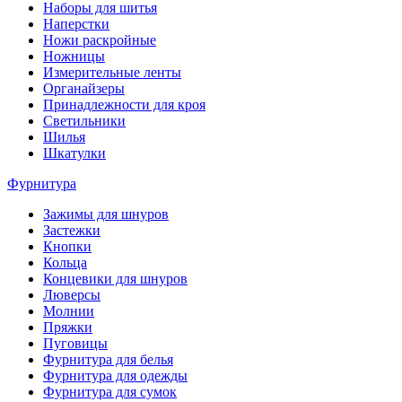
Наборы для шитья
Наперстки
Ножи раскройные
Ножницы
Измерительные ленты
Органайзеры
Принадлежности для кроя
Светильники
Шилья
Шкатулки
Фурнитура
Зажимы для шнуров
Застежки
Кнопки
Кольца
Концевики для шнуров
Люверсы
Молнии
Пряжки
Пуговицы
Фурнитура для белья
Фурнитура для одежды
Фурнитура для сумок