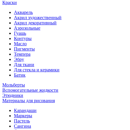
Краски
Акварель
Акрил художественный
Акрил декоративный
Аэрозольные
Гуашь
Контуры
Масло
Пигменты
Темпера
Эбру
Для ткани
Для стекла и керамики
Батик
Мольберты
Вспомогательные жидкости
Этюдники
Материалы для рисования
Карандаши
Маркеры
Пастель
Сангина