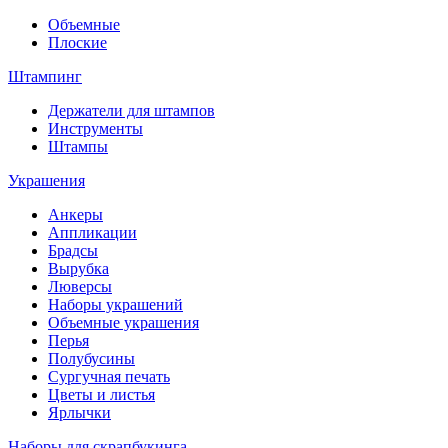
Объемные
Плоские
Штампинг
Держатели для штампов
Инструменты
Штампы
Украшения
Анкеры
Аппликации
Брадсы
Вырубка
Люверсы
Наборы украшений
Объемные украшения
Перья
Полубусины
Сургучная печать
Цветы и листья
Ярлычки
Наборы для скрапбукинга