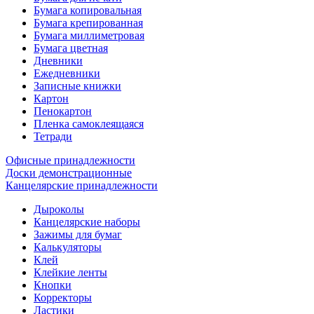
Бумага копировальная
Бумага крепированная
Бумага миллиметровая
Бумага цветная
Дневники
Ежедневники
Записные книжки
Картон
Пенокартон
Пленка самоклеящаяся
Тетради
Офисные принадлежности
Доски демонстрационные
Канцелярские принадлежности
Дыроколы
Канцелярские наборы
Зажимы для бумаг
Калькуляторы
Клей
Клейкие ленты
Кнопки
Корректоры
Ластики