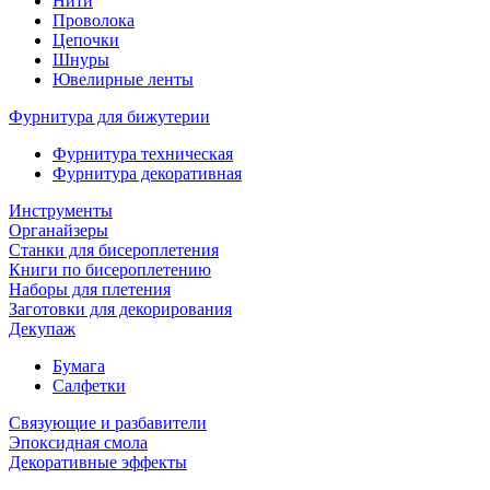
Нити
Проволока
Цепочки
Шнуры
Ювелирные ленты
Фурнитура для бижутерии
Фурнитура техническая
Фурнитура декоративная
Инструменты
Органайзеры
Станки для бисероплетения
Книги по бисероплетению
Наборы для плетения
Заготовки для декорирования
Декупаж
Бумага
Салфетки
Связующие и разбавители
Эпоксидная смола
Декоративные эффекты