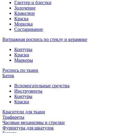
Глиттер и блестки
Золочение
Кракелюр
Краска
Морилка
Состаривание
Витражная роспись по стеклу и керамике
Контуры
Краски
Маркеры
Роспись по ткани
Батик
Вспомогательные средства
Инструменты
Контуры
Краски
Красители для ткани
Трафареты
Часовые механизмы и стрелки
Фурнитура для шкатулок