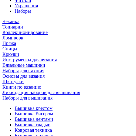
Фитили
Украшения
Наборы
Чеканка
Топиарии
Коллекционирование
Лэмпворк
Пряжа
Спицы
Крючки
Инструменты для вязания
Вязальные машинки
Наборы для вязания
Основы для вязания
Шкатулки
Книги по вязанию
Ликвидация наборов для вышивания
Наборы для вышивания
Вышивка крестом
Вышивка бисером
Вышивка лентами
Вышивка гладью
Ковровая техника
Вышивка подушек