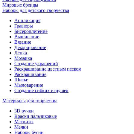
Мировые бренды
Наборы для детского творчества
Аппликация
Гравюры
Бисероплетение
Вышивание
Вязание
Декорирование
Лепка
Мозаика
Создание украшений
Раскрашивание цветным песком
Раскрашивание
Шитье
Мыловарение
Создание гибких игрушек
Материалы для творчества
3D ручки
Краски пальчиковые
Магниты
Мелки
Наборы бусин