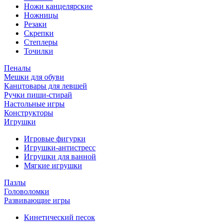
Ножи канцелярские
Ножницы
Резаки
Скрепки
Степлеры
Точилки
Пеналы
Мешки для обуви
Канцтовары для левшей
Ручки пиши-стирай
Настольные игры
Конструкторы
Игрушки
Игровые фигурки
Игрушки-антистресс
Игрушки для ванной
Мягкие игрушки
Пазлы
Головоломки
Развивающие игры
Кинетический песок