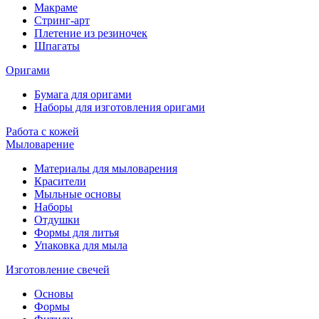
Макраме
Стринг-арт
Плетение из резиночек
Шпагаты
Оригами
Бумага для оригами
Наборы для изготовления оригами
Работа с кожей
Мыловарение
Материалы для мыловарения
Красители
Мыльные основы
Наборы
Отдушки
Формы для литья
Упаковка для мыла
Изготовление свечей
Основы
Формы