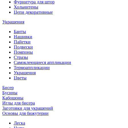
Фурнитура для штор
Хольнитены
Цепи декоративные
Украшения
Банты
Нашивки
Пайетки
Подвески
Помпоны
Стразы
Самоклеющиеся аппликации
Термоаппликации
Украшения
Цветы
Бисер
Бусины
Кабошоны
Иглы для бисера
Заготовки для украшений
Основы для бижутерии
Леска