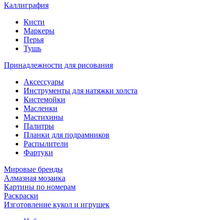
Каллиграфия
Кисти
Маркеры
Перья
Тушь
Принадлежности для рисования
Аксессуары
Инструменты для натяжки холста
Кистемойки
Масленки
Мастихины
Палитры
Планки для подрамников
Распылители
Фартуки
Мировые бренды
Алмазная мозаика
Картины по номерам
Раскраски
Изготовление кукол и игрушек