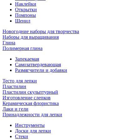
Наклейки
Открытки
Помпоны
Шенил
Новогодние наборы для творчества
Наборы для выращивания
Глина
Полимерная глина
Запекаемая
Самозатвердевающая
Размягчители и добавки
Тесто для лепки
Пластилин
Пластилин скульптурный
Изготовление слепков
Керамическая флористика
Лаки и гели
Принадлежности для лепки
Инструменты
Доски для лепки
Стеки