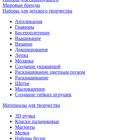
Мировые бренды
Наборы для детского творчества
Аппликация
Гравюры
Бисероплетение
Вышивание
Вязание
Декорирование
Лепка
Мозаика
Создание украшений
Раскрашивание цветным песком
Раскрашивание
Шитье
Мыловарение
Создание гибких игрушек
Материалы для творчества
3D ручки
Краски пальчиковые
Магниты
Мелки
Наборы бусин