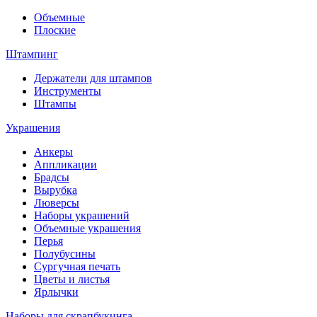
Объемные
Плоские
Штампинг
Держатели для штампов
Инструменты
Штампы
Украшения
Анкеры
Аппликации
Брадсы
Вырубка
Люверсы
Наборы украшений
Объемные украшения
Перья
Полубусины
Сургучная печать
Цветы и листья
Ярлычки
Наборы для скрапбукинга