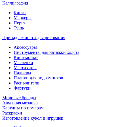
Каллиграфия
Кисти
Маркеры
Перья
Тушь
Принадлежности для рисования
Аксессуары
Инструменты для натяжки холста
Кистемойки
Масленки
Мастихины
Палитры
Планки для подрамников
Распылители
Фартуки
Мировые бренды
Алмазная мозаика
Картины по номерам
Раскраски
Изготовление кукол и игрушек