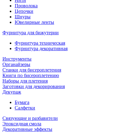
Нити
Проволока
Цепочки
Шнуры
Ювелирные ленты
Фурнитура для бижутерии
Фурнитура техническая
Фурнитура декоративная
Инструменты
Органайзеры
Станки для бисероплетения
Книги по бисероплетению
Наборы для плетения
Заготовки для декорирования
Декупаж
Бумага
Салфетки
Связующие и разбавители
Эпоксидная смола
Декоративные эффекты