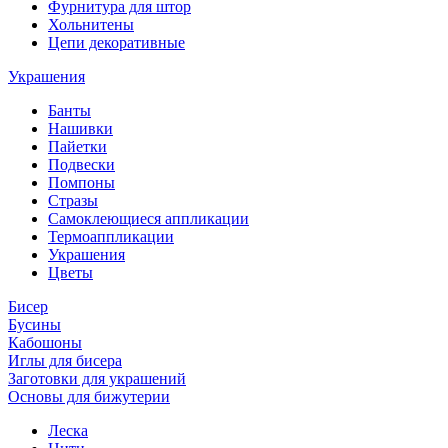
Фурнитура для штор
Хольнитены
Цепи декоративные
Украшения
Банты
Нашивки
Пайетки
Подвески
Помпоны
Стразы
Самоклеющиеся аппликации
Термоаппликации
Украшения
Цветы
Бисер
Бусины
Кабошоны
Иглы для бисера
Заготовки для украшений
Основы для бижутерии
Леска