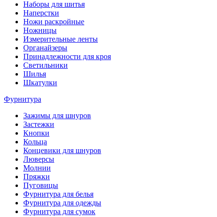
Наборы для шитья
Наперстки
Ножи раскройные
Ножницы
Измерительные ленты
Органайзеры
Принадлежности для кроя
Светильники
Шилья
Шкатулки
Фурнитура
Зажимы для шнуров
Застежки
Кнопки
Кольца
Концевики для шнуров
Люверсы
Молнии
Пряжки
Пуговицы
Фурнитура для белья
Фурнитура для одежды
Фурнитура для сумок