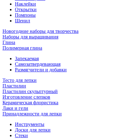
Наклейки
Открытки
Помпоны
Шенил
Новогодние наборы для творчества
Наборы для выращивания
Глина
Полимерная глина
Запекаемая
Самозатвердевающая
Размягчители и добавки
Тесто для лепки
Пластилин
Пластилин скульптурный
Изготовление слепков
Керамическая флористика
Лаки и гели
Принадлежности для лепки
Инструменты
Доски для лепки
Стеки