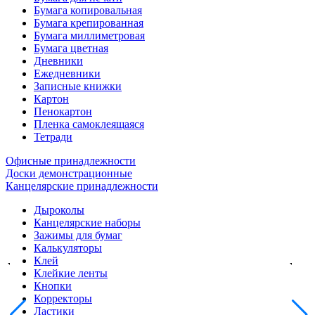
Бумага копировальная
Бумага крепированная
Бумага миллиметровая
Бумага цветная
Дневники
Ежедневники
Записные книжки
Картон
Пенокартон
Пленка самоклеящаяся
Тетради
Офисные принадлежности
Доски демонстрационные
Канцелярские принадлежности
Дыроколы
Канцелярские наборы
Зажимы для бумаг
Калькуляторы
Клей
Клейкие ленты
Кнопки
Корректоры
Ластики