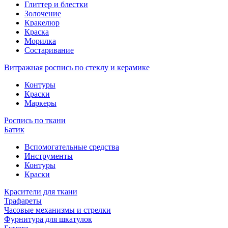
Глиттер и блестки
Золочение
Кракелюр
Краска
Морилка
Состаривание
Витражная роспись по стеклу и керамике
Контуры
Краски
Маркеры
Роспись по ткани
Батик
Вспомогательные средства
Инструменты
Контуры
Краски
Красители для ткани
Трафареты
Часовые механизмы и стрелки
Фурнитура для шкатулок