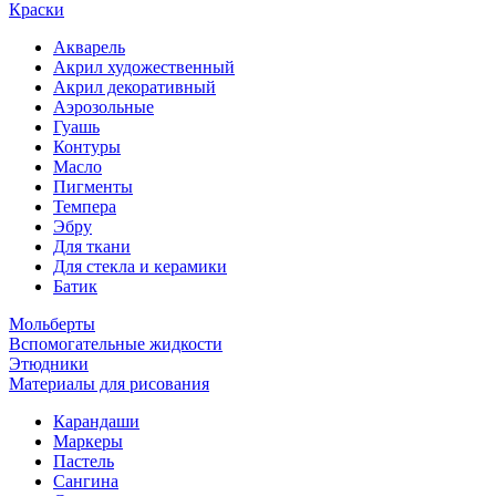
Краски
Акварель
Акрил художественный
Акрил декоративный
Аэрозольные
Гуашь
Контуры
Масло
Пигменты
Темпера
Эбру
Для ткани
Для стекла и керамики
Батик
Мольберты
Вспомогательные жидкости
Этюдники
Материалы для рисования
Карандаши
Маркеры
Пастель
Сангина