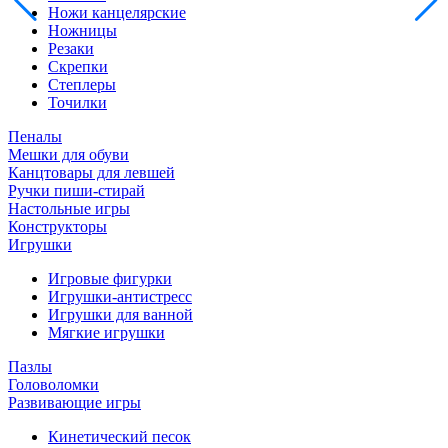
Ножи канцелярские
Ножницы
Резаки
Скрепки
Степлеры
Точилки
Пеналы
Мешки для обуви
Канцтовары для левшей
Ручки пиши-стирай
Настольные игры
Конструкторы
Игрушки
Игровые фигурки
Игрушки-антистресс
Игрушки для ванной
Мягкие игрушки
Пазлы
Головоломки
Развивающие игры
Кинетический песок