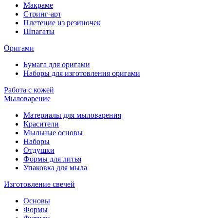
Макраме
Стринг-арт
Плетение из резиночек
Шпагаты
Оригами
Бумага для оригами
Наборы для изготовления оригами
Работа с кожей
Мыловарение
Материалы для мыловарения
Красители
Мыльные основы
Наборы
Отдушки
Формы для литья
Упаковка для мыла
Изготовление свечей
Основы
Формы