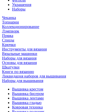
Фитили
Украшения
Наборы
Чеканка
Топиарии
Коллекционирование
Лэмпворк
Пряжа
Спицы
Крючки
Инструменты для вязания
Вязальные машинки
Наборы для вязания
Основы для вязания
Шкатулки
Книги по вязанию
Ликвидация наборов для вышивания
Наборы для вышивания
Вышивка крестом
Вышивка бисером
Вышивка лентами
Вышивка гладью
Ковровая техника
Вышивка подушек