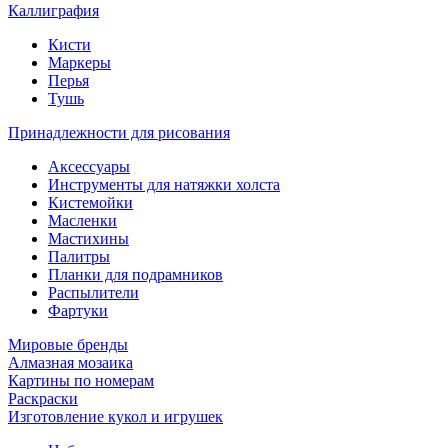
Каллиграфия
Кисти
Маркеры
Перья
Тушь
Принадлежности для рисования
Аксессуары
Инструменты для натяжки холста
Кистемойки
Масленки
Мастихины
Палитры
Планки для подрамников
Распылители
Фартуки
Мировые бренды
Алмазная мозаика
Картины по номерам
Раскраски
Изготовление кукол и игрушек