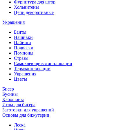
Фурнитура для штор
Хольнитены
Цепи декоративные
Украшения
Банты
Нашивки
Пайетки
Подвески
Помпоны
Стразы
Самоклеющиеся аппликации
Термоаппликации
Украшения
Цветы
Бисер
Бусины
Кабошоны
Иглы для бисера
Заготовки для украшений
Основы для бижутерии
Леска