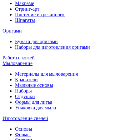
Макраме
Стринг-арт
Плетение из резиночек
Шпагаты
Оригами
Бумага для оригами
Наборы для изготовления оригами
Работа с кожей
Мыловарение
Материалы для мыловарения
Красители
Мыльные основы
Наборы
Отдушки
Формы для литья
Упаковка для мыла
Изготовление свечей
Основы
Формы