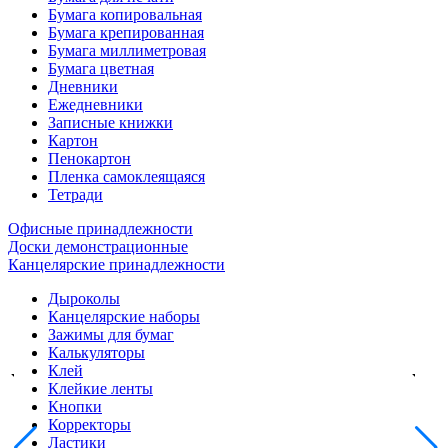
Бумага копировальная
Бумага крепированная
Бумага миллиметровая
Бумага цветная
Дневники
Ежедневники
Записные книжки
Картон
Пенокартон
Пленка самоклеящаяся
Тетради
Офисные принадлежности
Доски демонстрационные
Канцелярские принадлежности
Дыроколы
Канцелярские наборы
Зажимы для бумаг
Калькуляторы
Клей
Клейкие ленты
Кнопки
Корректоры
Ластики