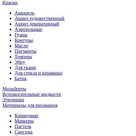
Краски
Акварель
Акрил художественный
Акрил декоративный
Аэрозольные
Гуашь
Контуры
Масло
Пигменты
Темпера
Эбру
Для ткани
Для стекла и керамики
Батик
Мольберты
Вспомогательные жидкости
Этюдники
Материалы для рисования
Карандаши
Маркеры
Пастель
Сангина