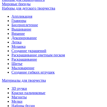
Мировые бренды
Наборы для детского творчества
Аппликация
Гравюры
Бисероплетение
Вышивание
Вязание
Декорирование
Лепка
Мозаика
Создание украшений
Раскрашивание цветным песком
Раскрашивание
Шитье
Мыловарение
Создание гибких игрушек
Материалы для творчества
3D ручки
Краски пальчиковые
Магниты
Мелки
Наборы бусин