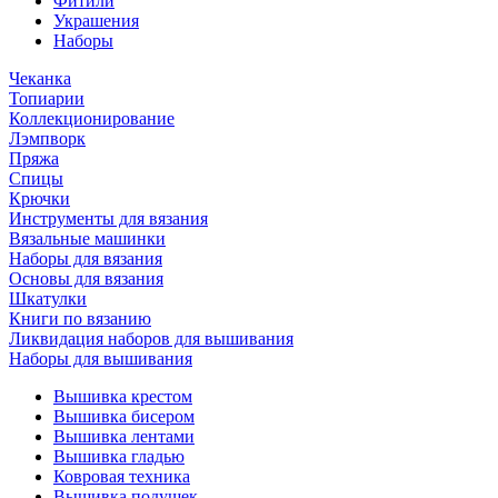
Фитили
Украшения
Наборы
Чеканка
Топиарии
Коллекционирование
Лэмпворк
Пряжа
Спицы
Крючки
Инструменты для вязания
Вязальные машинки
Наборы для вязания
Основы для вязания
Шкатулки
Книги по вязанию
Ликвидация наборов для вышивания
Наборы для вышивания
Вышивка крестом
Вышивка бисером
Вышивка лентами
Вышивка гладью
Ковровая техника
Вышивка подушек