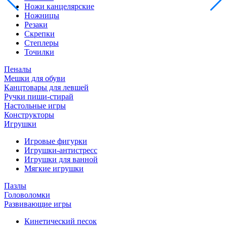
Ножи канцелярские
Ножницы
Резаки
Скрепки
Степлеры
Точилки
Пеналы
Мешки для обуви
Канцтовары для левшей
Ручки пиши-стирай
Настольные игры
Конструкторы
Игрушки
Игровые фигурки
Игрушки-антистресс
Игрушки для ванной
Мягкие игрушки
Пазлы
Головоломки
Развивающие игры
Кинетический песок