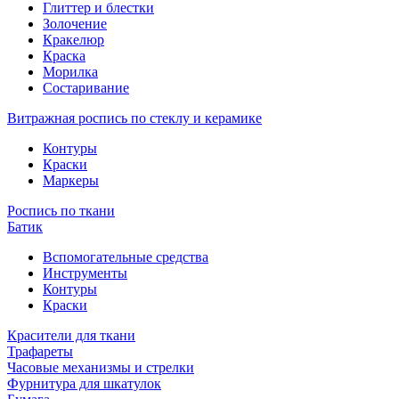
Глиттер и блестки
Золочение
Кракелюр
Краска
Морилка
Состаривание
Витражная роспись по стеклу и керамике
Контуры
Краски
Маркеры
Роспись по ткани
Батик
Вспомогательные средства
Инструменты
Контуры
Краски
Красители для ткани
Трафареты
Часовые механизмы и стрелки
Фурнитура для шкатулок