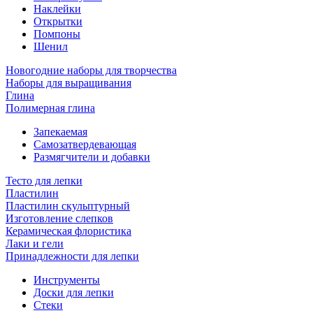
Наклейки
Открытки
Помпоны
Шенил
Новогодние наборы для творчества
Наборы для выращивания
Глина
Полимерная глина
Запекаемая
Самозатвердевающая
Размягчители и добавки
Тесто для лепки
Пластилин
Пластилин скульптурный
Изготовление слепков
Керамическая флористика
Лаки и гели
Принадлежности для лепки
Инструменты
Доски для лепки
Стеки