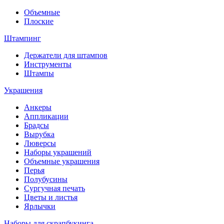
Объемные
Плоские
Штампинг
Держатели для штампов
Инструменты
Штампы
Украшения
Анкеры
Аппликации
Брадсы
Вырубка
Люверсы
Наборы украшений
Объемные украшения
Перья
Полубусины
Сургучная печать
Цветы и листья
Ярлычки
Наборы для скрапбукинга