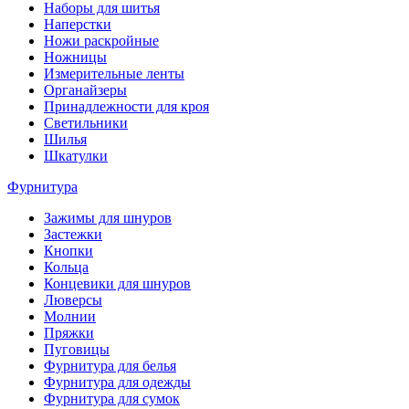
Наборы для шитья
Наперстки
Ножи раскройные
Ножницы
Измерительные ленты
Органайзеры
Принадлежности для кроя
Светильники
Шилья
Шкатулки
Фурнитура
Зажимы для шнуров
Застежки
Кнопки
Кольца
Концевики для шнуров
Люверсы
Молнии
Пряжки
Пуговицы
Фурнитура для белья
Фурнитура для одежды
Фурнитура для сумок