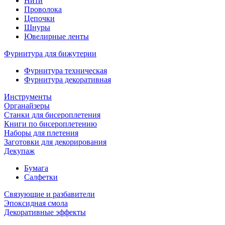
Нити
Проволока
Цепочки
Шнуры
Ювелирные ленты
Фурнитура для бижутерии
Фурнитура техническая
Фурнитура декоративная
Инструменты
Органайзеры
Станки для бисероплетения
Книги по бисероплетению
Наборы для плетения
Заготовки для декорирования
Декупаж
Бумага
Салфетки
Связующие и разбавители
Эпоксидная смола
Декоративные эффекты