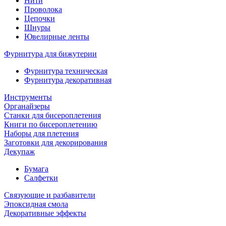
Нити
Проволока
Цепочки
Шнуры
Ювелирные ленты
Фурнитура для бижутерии
Фурнитура техническая
Фурнитура декоративная
Инструменты
Органайзеры
Станки для бисероплетения
Книги по бисероплетению
Наборы для плетения
Заготовки для декорирования
Декупаж
Бумага
Салфетки
Связующие и разбавители
Эпоксидная смола
Декоративные эффекты