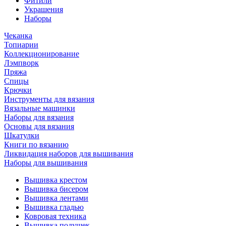
Фитили
Украшения
Наборы
Чеканка
Топиарии
Коллекционирование
Лэмпворк
Пряжа
Спицы
Крючки
Инструменты для вязания
Вязальные машинки
Наборы для вязания
Основы для вязания
Шкатулки
Книги по вязанию
Ликвидация наборов для вышивания
Наборы для вышивания
Вышивка крестом
Вышивка бисером
Вышивка лентами
Вышивка гладью
Ковровая техника
Вышивка подушек