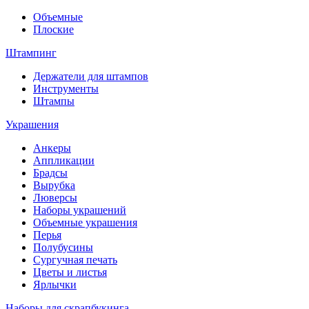
Объемные
Плоские
Штампинг
Держатели для штампов
Инструменты
Штампы
Украшения
Анкеры
Аппликации
Брадсы
Вырубка
Люверсы
Наборы украшений
Объемные украшения
Перья
Полубусины
Сургучная печать
Цветы и листья
Ярлычки
Наборы для скрапбукинга