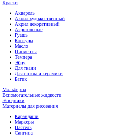
Краски
Акварель
Акрил художественный
Акрил декоративный
Аэрозольные
Гуашь
Контуры
Масло
Пигменты
Темпера
Эбру
Для ткани
Для стекла и керамики
Батик
Мольберты
Вспомогательные жидкости
Этюдники
Материалы для рисования
Карандаши
Маркеры
Пастель
Сангина