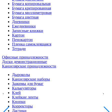
Бумага копировальная
Бумага крепированная
Бумага миллиметровая
Бумага цветная
Дневники
Ежедневники
Записные книжки
Картон
Пенокартон
Пленка самоклеящаяся
Тетради
Офисные принадлежности
Доски демонстрационные
Канцелярские принадлежности
Дыроколы
Канцелярские наборы
Зажимы для бумаг
Калькуляторы
Клей
Клейкие ленты
Кнопки
Корректоры
Ластики