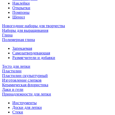
Наклейки
Открытки
Помпоны
Шенил
Новогодние наборы для творчества
Наборы для выращивания
Глина
Полимерная глина
Запекаемая
Самозатвердевающая
Размягчители и добавки
Тесто для лепки
Пластилин
Пластилин скульптурный
Изготовление слепков
Керамическая флористика
Лаки и гели
Принадлежности для лепки
Инструменты
Доски для лепки
Стеки