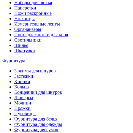
Наборы для шитья
Наперстки
Ножи раскройные
Ножницы
Измерительные ленты
Органайзеры
Принадлежности для кроя
Светильники
Шилья
Шкатулки
Фурнитура
Зажимы для шнуров
Застежки
Кнопки
Кольца
Концевики для шнуров
Люверсы
Молнии
Пряжки
Пуговицы
Фурнитура для белья
Фурнитура для одежды
Фурнитура для сумок