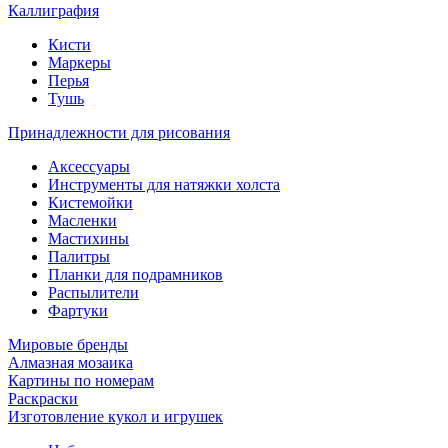
Каллиграфия
Кисти
Маркеры
Перья
Тушь
Принадлежности для рисования
Аксессуары
Инструменты для натяжки холста
Кистемойки
Масленки
Мастихины
Палитры
Планки для подрамников
Распылители
Фартуки
Мировые бренды
Алмазная мозаика
Картины по номерам
Раскраски
Изготовление кукол и игрушек