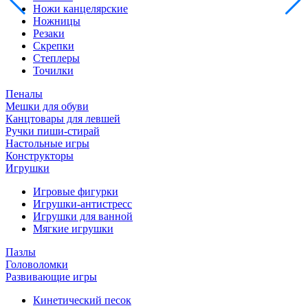
Ножи канцелярские
Ножницы
Резаки
Скрепки
Степлеры
Точилки
Пеналы
Мешки для обуви
Канцтовары для левшей
Ручки пиши-стирай
Настольные игры
Конструкторы
Игрушки
Игровые фигурки
Игрушки-антистресс
Игрушки для ванной
Мягкие игрушки
Пазлы
Головоломки
Развивающие игры
Кинетический песок