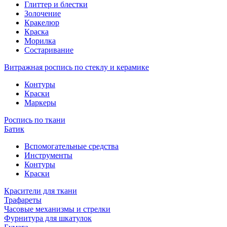
Глиттер и блестки
Золочение
Кракелюр
Краска
Морилка
Состаривание
Витражная роспись по стеклу и керамике
Контуры
Краски
Маркеры
Роспись по ткани
Батик
Вспомогательные средства
Инструменты
Контуры
Краски
Красители для ткани
Трафареты
Часовые механизмы и стрелки
Фурнитура для шкатулок