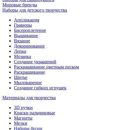
Мировые бренды
Наборы для детского творчества
Аппликация
Гравюры
Бисероплетение
Вышивание
Вязание
Декорирование
Лепка
Мозаика
Создание украшений
Раскрашивание цветным песком
Раскрашивание
Шитье
Мыловарение
Создание гибких игрушек
Материалы для творчества
3D ручки
Краски пальчиковые
Магниты
Мелки
Наборы бусин