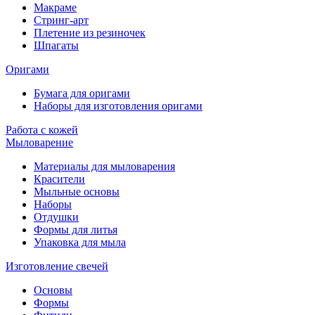
Макраме
Стринг-арт
Плетение из резиночек
Шпагаты
Оригами
Бумага для оригами
Наборы для изготовления оригами
Работа с кожей
Мыловарение
Материалы для мыловарения
Красители
Мыльные основы
Наборы
Отдушки
Формы для литья
Упаковка для мыла
Изготовление свечей
Основы
Формы