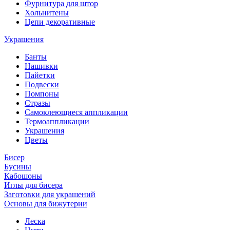
Фурнитура для штор
Хольнитены
Цепи декоративные
Украшения
Банты
Нашивки
Пайетки
Подвески
Помпоны
Стразы
Самоклеющиеся аппликации
Термоаппликации
Украшения
Цветы
Бисер
Бусины
Кабошоны
Иглы для бисера
Заготовки для украшений
Основы для бижутерии
Леска