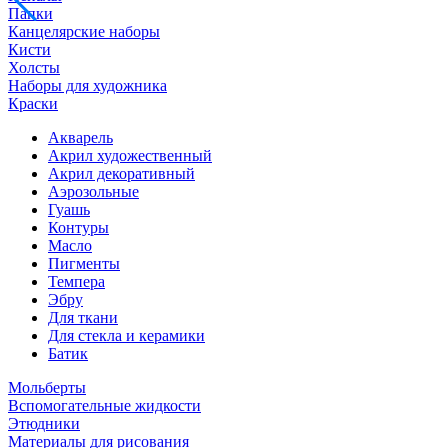
Папки
Канцелярские наборы
Кисти
Холсты
Наборы для художника
Краски
Акварель
Акрил художественный
Акрил декоративный
Аэрозольные
Гуашь
Контуры
Масло
Пигменты
Темпера
Эбру
Для ткани
Для стекла и керамики
Батик
Мольберты
Вспомогательные жидкости
Этюдники
Материалы для рисования