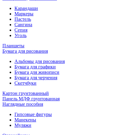
Карандаши
Маркеры
Пастель
Сангина
Сепия
Уголь
Планшеты
Бумага для рисования
Альбомы для рисования
Бумага для графики
Бумага для живописи
Бумага для черчения
Скетчбуки
Картон грунтованный
Панель МДФ грунтованная
Наглядные пособия
Гипсовые фигуры
Манекены
Муляжи