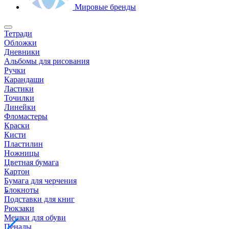
Мировые бренды
Тетради
Обложки
Дневники
Альбомы для рисования
Ручки
Карандаши
Ластики
Точилки
Линейки
Фломастеры
Краски
Кисти
Пластилин
Ножницы
Цветная бумага
Картон
Бумага для черчения
Блокноты
Подставки для книг
Рюкзаки
Мешки для обуви
Пеналы