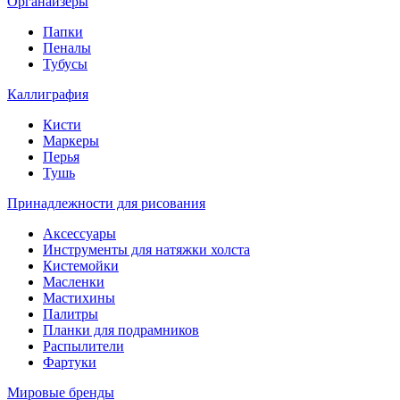
Органайзеры
Папки
Пеналы
Тубусы
Каллиграфия
Кисти
Маркеры
Перья
Тушь
Принадлежности для рисования
Аксессуары
Инструменты для натяжки холста
Кистемойки
Масленки
Мастихины
Палитры
Планки для подрамников
Распылители
Фартуки
Мировые бренды