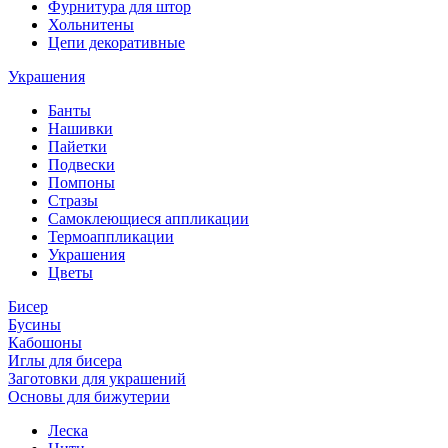
Фурнитура для штор
Хольнитены
Цепи декоративные
Украшения
Банты
Нашивки
Пайетки
Подвески
Помпоны
Стразы
Самоклеющиеся аппликации
Термоаппликации
Украшения
Цветы
Бисер
Бусины
Кабошоны
Иглы для бисера
Заготовки для украшений
Основы для бижутерии
Леска