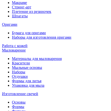
Макраме
Стринг-арт
Плетение из резиночек
Шпагаты
Оригами
Бумага для оригами
Наборы для изготовления оригами
Работа с кожей
Мыловарение
Материалы для мыловарения
Красители
Мыльные основы
Наборы
Отдушки
Формы для литья
Упаковка для мыла
Изготовление свечей
Основы
Формы