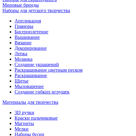
Мировые бренды
Наборы для детского творчества
Аппликация
Гравюры
Бисероплетение
Вышивание
Вязание
Декорирование
Лепка
Мозаика
Создание украшений
Раскрашивание цветным песком
Раскрашивание
Шитье
Мыловарение
Создание гибких игрушек
Материалы для творчества
3D ручки
Краски пальчиковые
Магниты
Мелки
Наборы бусин