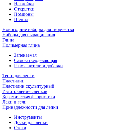
Наклейки
Открытки
Помпоны
Шенил
Новогодние наборы для творчества
Наборы для выращивания
Глина
Полимерная глина
Запекаемая
Самозатвердевающая
Размягчители и добавки
Тесто для лепки
Пластилин
Пластилин скульптурный
Изготовление слепков
Керамическая флористика
Лаки и гели
Принадлежности для лепки
Инструменты
Доски для лепки
Стеки