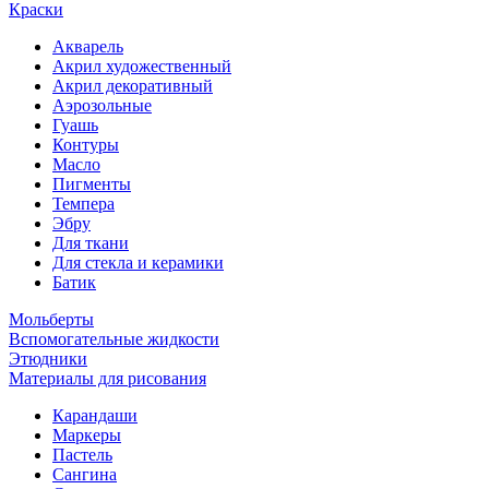
Краски
Акварель
Акрил художественный
Акрил декоративный
Аэрозольные
Гуашь
Контуры
Масло
Пигменты
Темпера
Эбру
Для ткани
Для стекла и керамики
Батик
Мольберты
Вспомогательные жидкости
Этюдники
Материалы для рисования
Карандаши
Маркеры
Пастель
Сангина