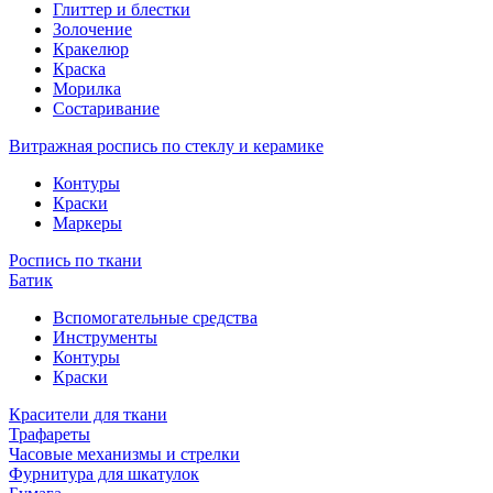
Глиттер и блестки
Золочение
Кракелюр
Краска
Морилка
Состаривание
Витражная роспись по стеклу и керамике
Контуры
Краски
Маркеры
Роспись по ткани
Батик
Вспомогательные средства
Инструменты
Контуры
Краски
Красители для ткани
Трафареты
Часовые механизмы и стрелки
Фурнитура для шкатулок