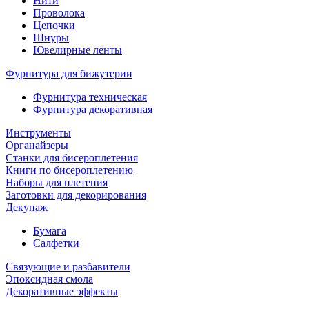
Нити
Проволока
Цепочки
Шнуры
Ювелирные ленты
Фурнитура для бижутерии
Фурнитура техническая
Фурнитура декоративная
Инструменты
Органайзеры
Станки для бисероплетения
Книги по бисероплетению
Наборы для плетения
Заготовки для декорирования
Декупаж
Бумага
Салфетки
Связующие и разбавители
Эпоксидная смола
Декоративные эффекты