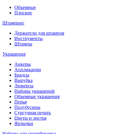
Объемные
Плоские
Штампинг
Держатели для штампов
Инструменты
Штампы
Украшения
Анкеры
Аппликации
Брадсы
Вырубка
Люверсы
Наборы украшений
Объемные украшения
Перья
Полубусины
Сургучная печать
Цветы и листья
Ярлычки
Наборы для скрапбукинга