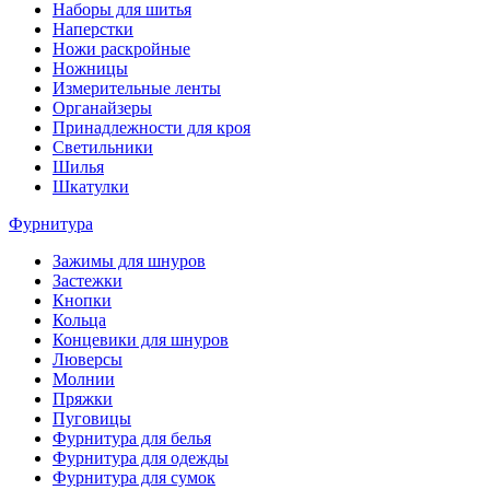
Наборы для шитья
Наперстки
Ножи раскройные
Ножницы
Измерительные ленты
Органайзеры
Принадлежности для кроя
Светильники
Шилья
Шкатулки
Фурнитура
Зажимы для шнуров
Застежки
Кнопки
Кольца
Концевики для шнуров
Люверсы
Молнии
Пряжки
Пуговицы
Фурнитура для белья
Фурнитура для одежды
Фурнитура для сумок