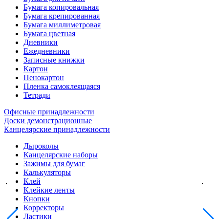
Бумага копировальная
Бумага крепированная
Бумага миллиметровая
Бумага цветная
Дневники
Ежедневники
Записные книжки
Картон
Пенокартон
Пленка самоклеящаяся
Тетради
Офисные принадлежности
Доски демонстрационные
Канцелярские принадлежности
Дыроколы
Канцелярские наборы
Зажимы для бумаг
Калькуляторы
Клей
Клейкие ленты
Кнопки
Корректоры
Ластики