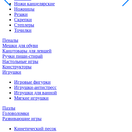
Ножи канцелярские
Ножницы
Резаки
Скрепки
Степлеры
Точилки
Пеналы
Мешки для обуви
Канцтовары для левшей
Ручки пиши-стирай
Настольные игры
Конструкторы
Игрушки
Игровые фигурки
Игрушки-антистресс
Игрушки для ванной
Мягкие игрушки
Пазлы
Головоломки
Развивающие игры
Кинетический песок