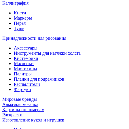
Каллиграфия
Кисти
Маркеры
Перья
Тушь
Принадлежности для рисования
Аксессуары
Инструменты для натяжки холста
Кистемойки
Масленки
Мастихины
Палитры
Планки для подрамников
Распылители
Фартуки
Мировые бренды
Алмазная мозаика
Картины по номерам
Раскраски
Изготовление кукол и игрушек