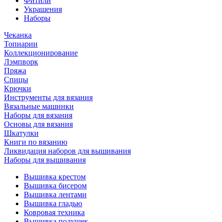
Фитили
Украшения
Наборы
Чеканка
Топиарии
Коллекционирование
Лэмпворк
Пряжа
Спицы
Крючки
Инструменты для вязания
Вязальные машинки
Наборы для вязания
Основы для вязания
Шкатулки
Книги по вязанию
Ликвидация наборов для вышивания
Наборы для вышивания
Вышивка крестом
Вышивка бисером
Вышивка лентами
Вышивка гладью
Ковровая техника
Вышивка подушек