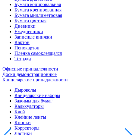
Бумага копировальная
Бумага крепированная
Бумага миллиметровая
Бумага цветная
Дневники
Ежедневники
Записные книжки
Картон
Пенокартон
Пленка самоклеящаяся
Тетради
Офисные принадлежности
Доски демонстрационные
Канцелярские принадлежности
Дыроколы
Канцелярские наборы
Зажимы для бумаг
Калькуляторы
Клей
Клейкие ленты
Кнопки
Корректоры
Ластики