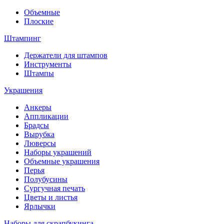
Объемные
Плоские
Штампинг
Держатели для штампов
Инструменты
Штампы
Украшения
Анкеры
Аппликации
Брадсы
Вырубка
Люверсы
Наборы украшений
Объемные украшения
Перья
Полубусины
Сургучная печать
Цветы и листья
Ярлычки
Наборы для скрапбукинга