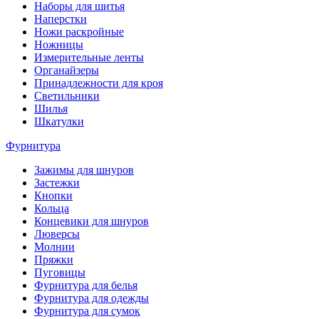
Наборы для шитья
Наперстки
Ножи раскройные
Ножницы
Измерительные ленты
Органайзеры
Принадлежности для кроя
Светильники
Шилья
Шкатулки
Фурнитура
Зажимы для шнуров
Застежки
Кнопки
Кольца
Концевики для шнуров
Люверсы
Молнии
Пряжки
Пуговицы
Фурнитура для белья
Фурнитура для одежды
Фурнитура для сумок