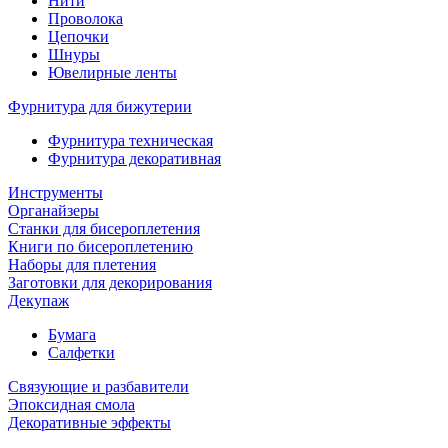
Нити
Проволока
Цепочки
Шнуры
Ювелирные ленты
Фурнитура для бижутерии
Фурнитура техническая
Фурнитура декоративная
Инструменты
Органайзеры
Станки для бисероплетения
Книги по бисероплетению
Наборы для плетения
Заготовки для декорирования
Декупаж
Бумага
Салфетки
Связующие и разбавители
Эпоксидная смола
Декоративные эффекты