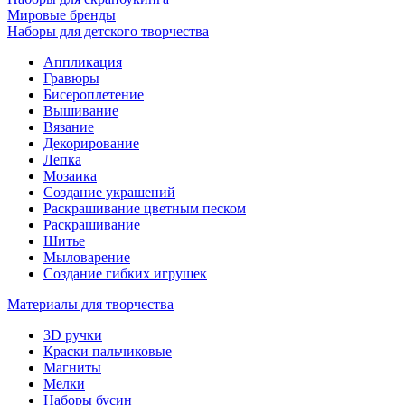
Мировые бренды
Наборы для детского творчества
Аппликация
Гравюры
Бисероплетение
Вышивание
Вязание
Декорирование
Лепка
Мозаика
Создание украшений
Раскрашивание цветным песком
Раскрашивание
Шитье
Мыловарение
Создание гибких игрушек
Материалы для творчества
3D ручки
Краски пальчиковые
Магниты
Мелки
Наборы бусин