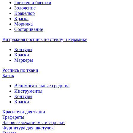
Глиттер и блестки
Золочение
Кракелюр
Краска
Морилка
Состаривание
Витражная роспись по стеклу и керамике
Контуры
Краски
Маркеры
Роспись по ткани
Батик
Вспомогательные средства
Инструменты
Контуры
Краски
Красители для ткани
Трафареты
Часовые механизмы и стрелки
Фурнитура для шкатулок