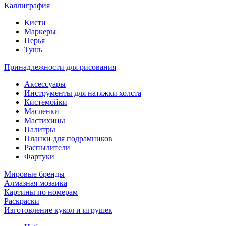
Каллиграфия
Кисти
Маркеры
Перья
Тушь
Принадлежности для рисования
Аксессуары
Инструменты для натяжки холста
Кистемойки
Масленки
Мастихины
Палитры
Планки для подрамников
Распылители
Фартуки
Мировые бренды
Алмазная мозаика
Картины по номерам
Раскраски
Изготовление кукол и игрушек