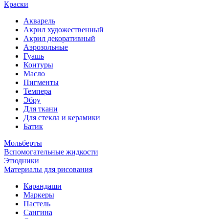
Краски
Акварель
Акрил художественный
Акрил декоративный
Аэрозольные
Гуашь
Контуры
Масло
Пигменты
Темпера
Эбру
Для ткани
Для стекла и керамики
Батик
Мольберты
Вспомогательные жидкости
Этюдники
Материалы для рисования
Карандаши
Маркеры
Пастель
Сангина