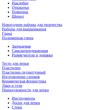
Наклейки
Открытки
Помпоны
Шенил
Новогодние наборы для творчества
Наборы для выращивания
Глина
Полимерная глина
Запекаемая
Самозатвердевающая
Размягчители и добавки
Тесто для лепки
Пластилин
Пластилин скульптурный
Изготовление слепков
Керамическая флористика
Лаки и гели
Принадлежности для лепки
Инструменты
Доски для лепки
Стеки