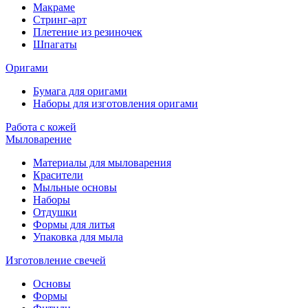
Макраме
Стринг-арт
Плетение из резиночек
Шпагаты
Оригами
Бумага для оригами
Наборы для изготовления оригами
Работа с кожей
Мыловарение
Материалы для мыловарения
Красители
Мыльные основы
Наборы
Отдушки
Формы для литья
Упаковка для мыла
Изготовление свечей
Основы
Формы