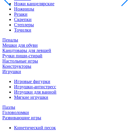
Ножи канцелярские
Ножницы
Резаки
Скрепки
Степлеры
Точилки
Пеналы
Мешки для обуви
Канцтовары для левшей
Ручки пиши-стирай
Настольные игры
Конструкторы
Игрушки
Игровые фигурки
Игрушки-антистресс
Игрушки для ванной
Мягкие игрушки
Пазлы
Головоломки
Развивающие игры
Кинетический песок