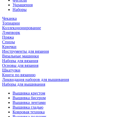
Фитили
Украшения
Наборы
Чеканка
Топиарии
Коллекционирование
Лэмпворк
Пряжа
Спицы
Крючки
Инструменты для вязания
Вязальные машинки
Наборы для вязания
Основы для вязания
Шкатулки
Книги по вязанию
Ликвидация наборов для вышивания
Наборы для вышивания
Вышивка крестом
Вышивка бисером
Вышивка лентами
Вышивка гладью
Ковровая техника
Вышивка подушек