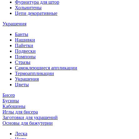
Фурнитура для штор
Хольнитены
Цепи декоративные
Украшения
Банты
Нашивки
Пайетки
Подвески
Помпоны
Стразы
Самоклеющиеся аппликации
Термоаппликации
Украшения
Цветы
Бисер
Бусины
Кабошоны
Иглы для бисера
Заготовки для украшений
Основы для бижутерии
Леска